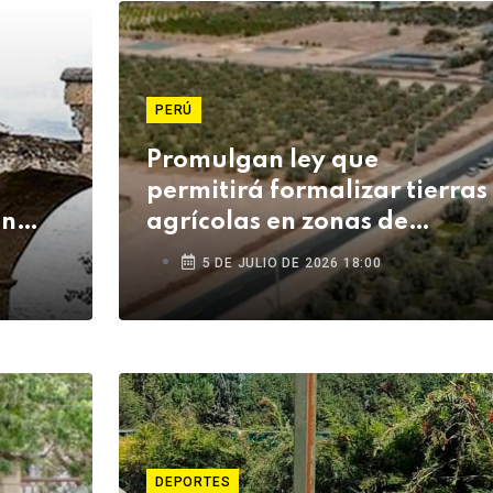
PERÚ
Promulgan ley que
permitirá formalizar tierras
en
agrícolas en zonas de
eis
frontera y beneficiará a
5 DE JULIO DE 2026 18:00
agricultores de Tacna
DEPORTES