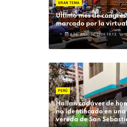
GRAN TEMA
Último mes de congres
marcado por la virtua
6 DE JULIO DE 2026 10:12
PERÚ
Hallan cadáver de ho
no identificado en una
vereda de San Sebasti