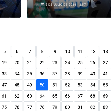
equipo compite como
5 DE JULIO DE 2026 12:57
quiere”
5
6
7
8
9
10
11
12
13
19
20
21
22
23
24
25
26
27
33
34
35
36
37
38
39
40
41
47
48
49
50
51
52
53
54
55
61
62
63
64
65
66
67
68
69
75
76
77
78
79
80
81
82
83