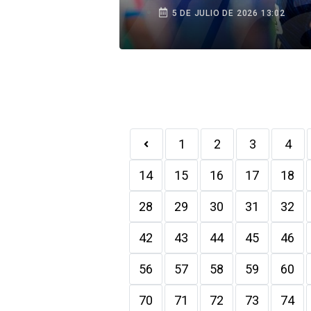
duro y meternos en la
5 DE JULIO DE 2026 13:02
pelea”
1
2
3
4
14
15
16
17
18
28
29
30
31
32
42
43
44
45
46
56
57
58
59
60
70
71
72
73
74