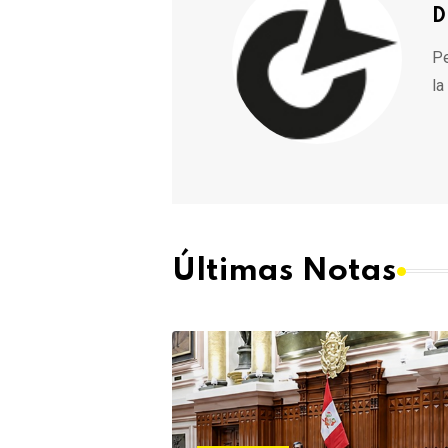
D
Pe
la
Últimas Notas