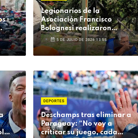
s
Legionarios de la
os
Asociación Francisco
Bolognesi realizaron
jornada social y deportiva
5 DE JULIO DE 2026 13:55
en Arequipa
DEPORTES
a
Deschamps tras eliminar a
Paraguay: “No voy a
ol
criticar su juego, cada