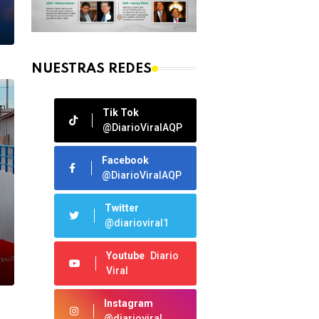
NUESTRAS REDES
Tik Tok
@DiarioViralAQP
Facebook
@DiarioViralAQP
Twitter
@diarioviral1
Youtube
Diario
Viral
Instagram
@diarioviral