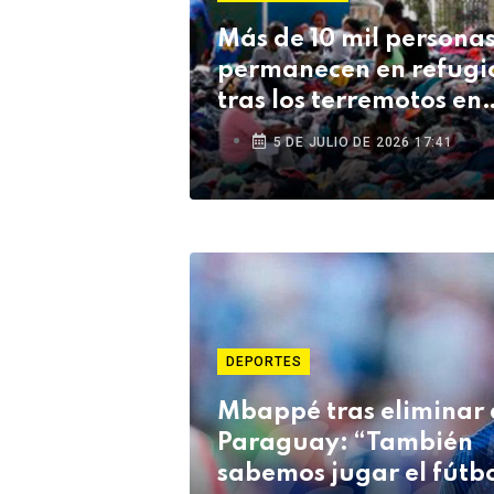
Más de 10 mil persona
permanecen en refugi
tras los terremotos en
Venezuela
5 DE JULIO DE 2026 17:41
DEPORTES
Mbappé tras eliminar 
Paraguay: “También
sabemos jugar el fútb