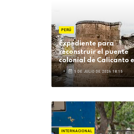
PERÚ
Expediente para
reconstruir el puente
colonial de Calicanto 
Lampa está listo tras s
5 DE JULIO DE 2026 18:15
años
INTERNACIONAL