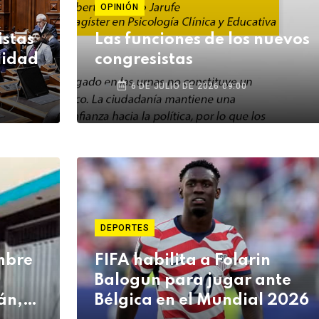
OPINIÓN
istas
Las funciones de los nuevos
lidad
congresistas
6 DE JULIO DE 2026 09:00
DEPORTES
mbre
FIFA habilita a Folarin
Balogun para jugar ante
án,
Bélgica en el Mundial 2026