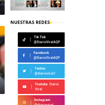
NUESTRAS REDES
Tik Tok
@DiarioViralAQP
Facebook
@DiarioViralAQP
Twitter
@diarioviral1
Youtube
Diario
Viral
Instagram
@diarioviral