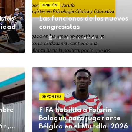
OPINIÓN
istas
Las funciones de los nuevos
lidad
congresistas
6 DE JULIO DE 2026 09:00
DEPORTES
mbre
FIFA habilita a Folarin
Balogun para jugar ante
án,
Bélgica en el Mundial 2026