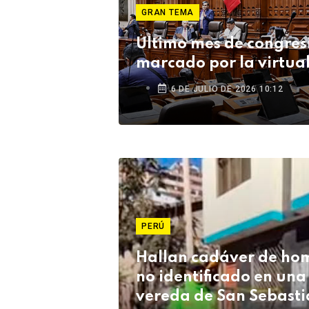
GRAN TEMA
Último mes de congres
marcado por la virtua
6 DE JULIO DE 2026 10:12
PERÚ
Hallan cadáver de ho
no identificado en una
vereda de San Sebasti