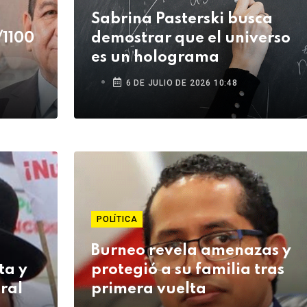
Sabrina Pasterski busca
/1100
demostrar que el universo
es un holograma
de
6 DE JULIO DE 2026 10:48
POLÍTICA
Burneo revela amenazas y
ta y
protegió a su familia tras
ral
primera vuelta