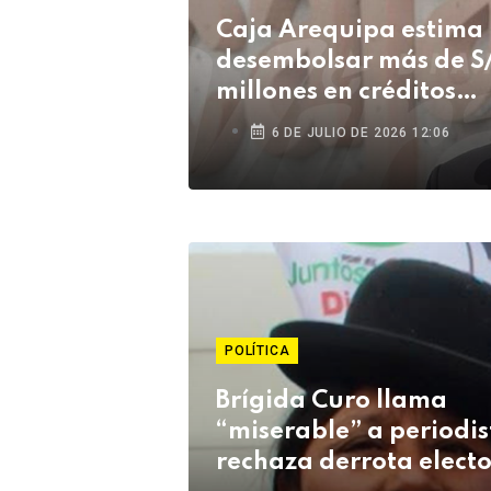
Caja Arequipa estima
desembolsar más de S
millones en créditos
durante su campaña 
6 DE JULIO DE 2026 12:06
Fiestas Patrias
POLÍTICA
Brígida Curo llama
“miserable” a periodis
rechaza derrota electo