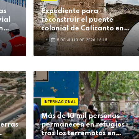
as
Expediente para
vial
reconstruir el puente
n
colonial de Calicanto en
Lampa está listo tras seis
5 DE JULIO DE 2026 18:15
años
INTERNACIONAL
Más de 10 mil personas
ierras
permanecen en refugios
tras los terremotos en