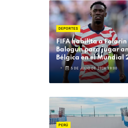
DEPORTES
FIFA habilita a Folarin
Balogun para jugar a
Bélgica en el Mundial
5 DE JULIO DE 2026 19:00
PERÚ