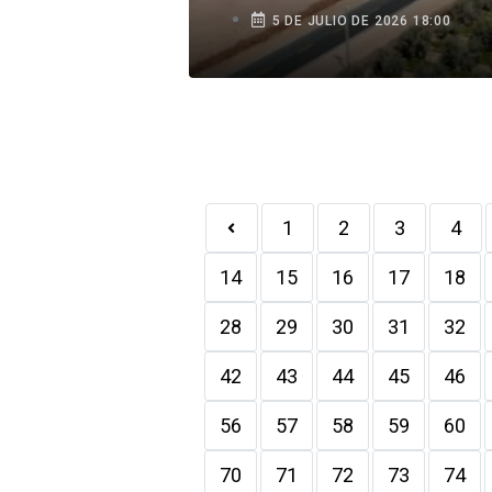
frontera y beneficiará
5 DE JULIO DE 2026 18:00
agricultores de Tacna
1
2
3
4
14
15
16
17
18
28
29
30
31
32
42
43
44
45
46
56
57
58
59
60
70
71
72
73
74