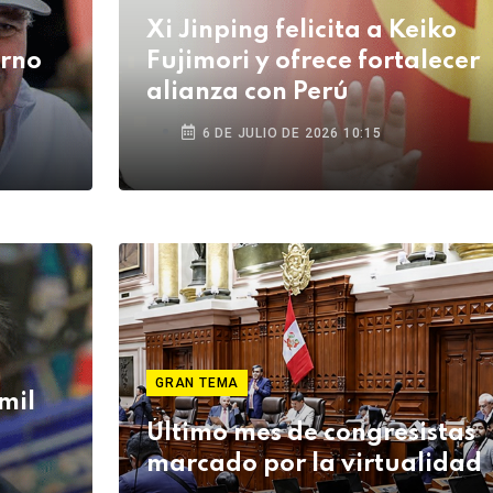
Xi Jinping felicita a Keiko
erno
Fujimori y ofrece fortalecer
alianza con Perú
6 DE JULIO DE 2026 10:15
GRAN TEMA
mil
Último mes de congresistas
marcado por la virtualidad