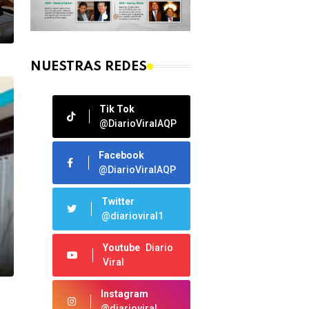
NUESTRAS REDES
Tik Tok
@DiarioViralAQP
Facebook
@DiarioViralAQP
Twitter
@diarioviral1
Youtube
Diario
Viral
Instagram
@diarioviral