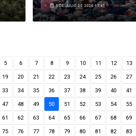
 a
Venezuela
5 DE JULIO DE 2026 17:41
5
6
7
8
9
10
11
12
13
19
20
21
22
23
24
25
26
27
33
34
35
36
37
38
39
40
41
47
48
49
50
51
52
53
54
55
61
62
63
64
65
66
67
68
69
75
76
77
78
79
80
81
82
83