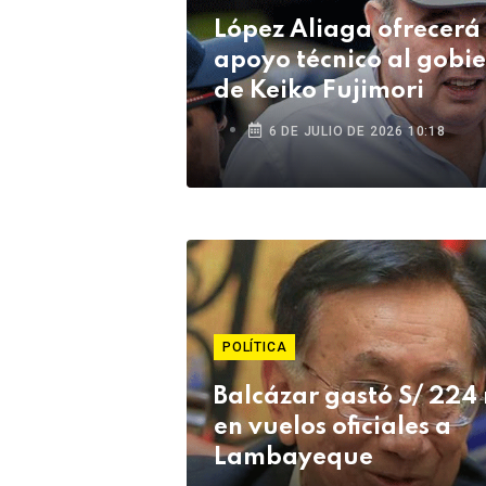
López Aliaga ofrecerá
apoyo técnico al gobi
de Keiko Fujimori
6 DE JULIO DE 2026 10:18
POLÍTICA
Balcázar gastó S/ 224 
en vuelos oficiales a
Lambayeque