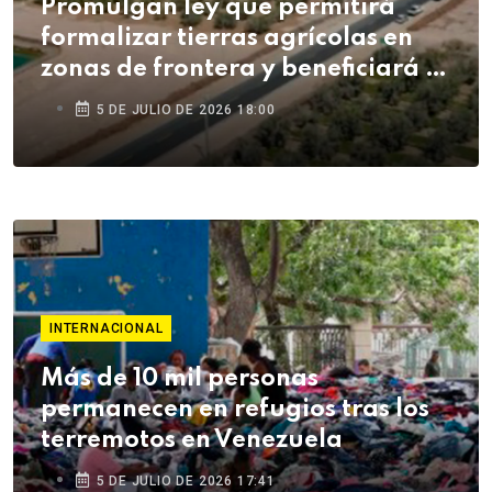
Promulgan ley que permitirá
formalizar tierras agrícolas en
zonas de frontera y beneficiará a
agricultores de Tacna
5 DE JULIO DE 2026 18:00
INTERNACIONAL
Más de 10 mil personas
permanecen en refugios tras los
terremotos en Venezuela
5 DE JULIO DE 2026 17:41