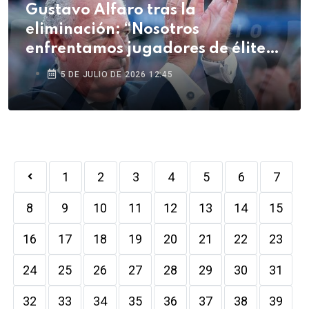
Gustavo Alfaro tras la
eliminación: “Nosotros
enfrentamos jugadores de élite
mundial, los nuestros vienen de
5 DE JULIO DE 2026 12:45
vidas muy duras”
1
2
3
4
5
6
7
8
9
10
11
12
13
14
15
16
17
18
19
20
21
22
23
24
25
26
27
28
29
30
31
32
33
34
35
36
37
38
39