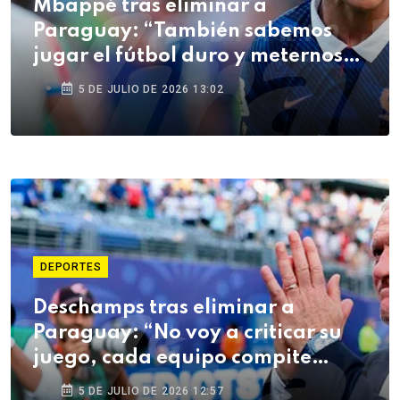
Mbappé tras eliminar a
Paraguay: “También sabemos
jugar el fútbol duro y meternos
en la pelea”
5 DE JULIO DE 2026 13:02
DEPORTES
Deschamps tras eliminar a
Paraguay: “No voy a criticar su
juego, cada equipo compite
como quiere”
5 DE JULIO DE 2026 12:57