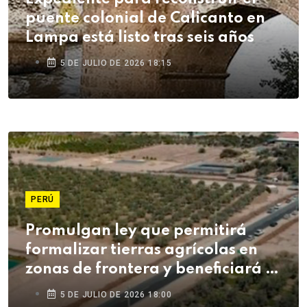
puente colonial de Calicanto en
Lampa está listo tras seis años
5 DE JULIO DE 2026 18:15
PERÚ
Promulgan ley que permitirá
formalizar tierras agrícolas en
zonas de frontera y beneficiará a
agricultores de Tacna
5 DE JULIO DE 2026 18:00