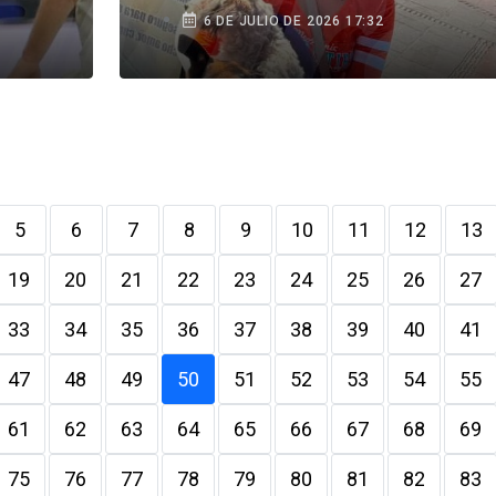
Tacna
6 DE JULIO DE 2026 17:32
5
6
7
8
9
10
11
12
13
19
20
21
22
23
24
25
26
27
33
34
35
36
37
38
39
40
41
47
48
49
50
51
52
53
54
55
61
62
63
64
65
66
67
68
69
75
76
77
78
79
80
81
82
83