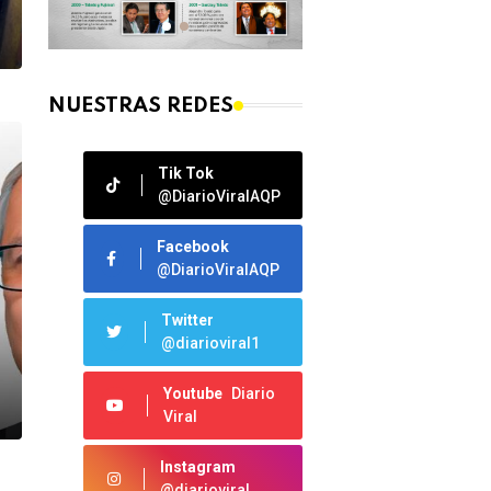
NUESTRAS REDES
Tik Tok
@DiarioViralAQP
Facebook
@DiarioViralAQP
Twitter
@diarioviral1
Youtube
Diario
Viral
Instagram
@diarioviral