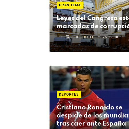
GRAN TEMA
Leyes del Congreso es
marcadas de corrupci
6 DE JULIO DE 2026 19:08
DEPORTES
Cristiano Ronaldo se
despide de los mundia
tras caer ante España