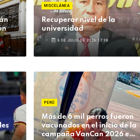
MISCELÁNEA
tán
Recuperar nivel de la
ón
universidad
6 DE JULIO DE 2026 17:38
PERÚ
Más de 6 mil perros fueron
les
vacunados en el inicio de la
campaña VanCan 2026 en