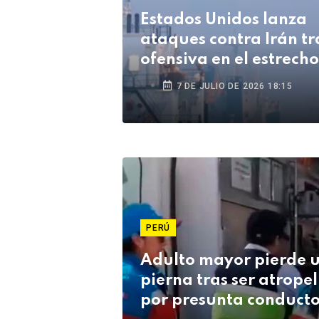
Estados Unidos lanza
ataques contra Irán tr
ofensiva en el estrech
Ormuz
7 DE JULIO DE 2026 18:15
PERÚ
Adulto mayor pierde 
pierna tras ser atrope
por presunta conduct