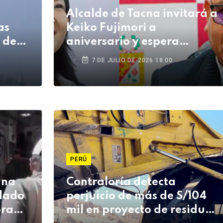
Alcalde de Tacna invitará a
as
Keiko Fujimori a
o de
aniversario y espera
anuncios de obras
7 DE JULIO DE 2026 18:00
PERÚ
una
Contraloría detecta
llado
perjuicio de más de S/104
ora
mil en proyecto de residuos