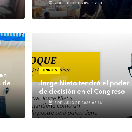
sólidos en Moquegua
7 DE JULIO DE 2026 17:30
OPINIÓN
 en
n de
Jorge Nieto tendrá el poder
de decisión en el Congreso
7 DE JULIO DE 2026 07:46