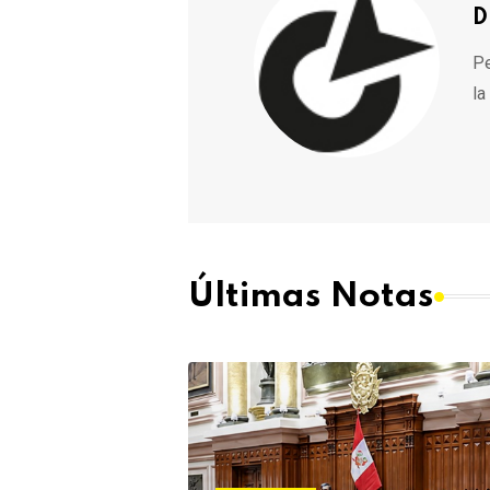
D
Pe
la
Últimas Notas