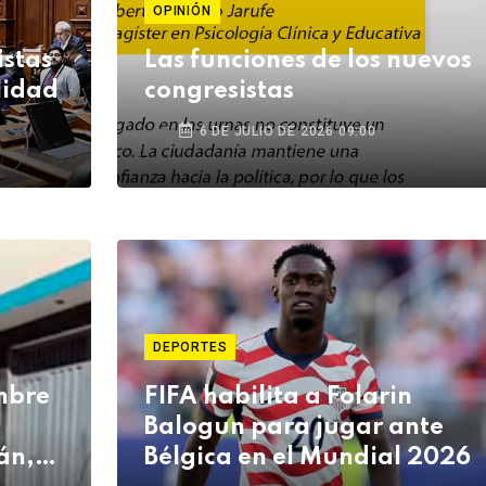
OPINIÓN
istas
Las funciones de los nuevos
lidad
congresistas
6 DE JULIO DE 2026 09:00
DEPORTES
mbre
FIFA habilita a Folarin
Balogun para jugar ante
án,
Bélgica en el Mundial 2026