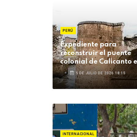
PERÚ
Expediente para
reconstruir el puente
colonial de Calicanto 
Lampa está listo tras s
5 DE JULIO DE 2026 18:15
años
INTERNACIONAL