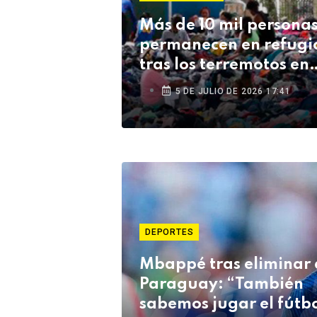
Más de 10 mil persona
permanecen en refugi
tras los terremotos en
Venezuela
5 DE JULIO DE 2026 17:41
DEPORTES
Mbappé tras eliminar 
Paraguay: “También
sabemos jugar el fútb