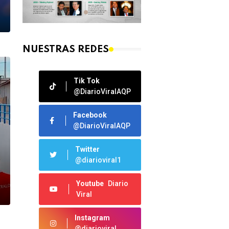
NUESTRAS REDES
Tik Tok
@DiarioViralAQP
Facebook
@DiarioViralAQP
Twitter
@diarioviral1
Youtube
Diario
Viral
Instagram
@diarioviral