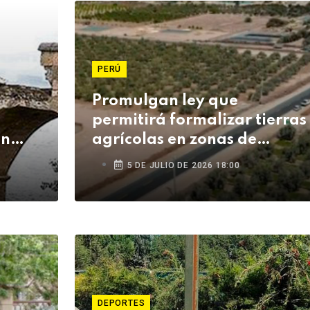
PERÚ
Promulgan ley que
permitirá formalizar tierras
en
agrícolas en zonas de
eis
frontera y beneficiará a
5 DE JULIO DE 2026 18:00
agricultores de Tacna
DEPORTES