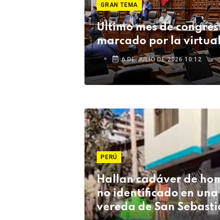
GRAN TEMA
Último mes de congres
marcado por la virtua
6 DE JULIO DE 2026 10:12
PERÚ
Hallan cadáver de ho
no identificado en una
vereda de San Sebasti