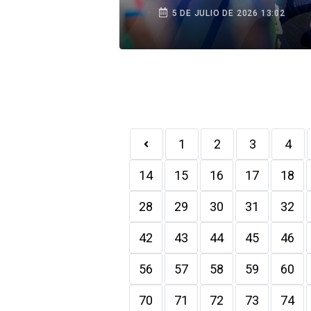
duro y meternos en la
5 DE JULIO DE 2026 13:02
pelea”
1
2
3
4
14
15
16
17
18
28
29
30
31
32
42
43
44
45
46
56
57
58
59
60
70
71
72
73
74