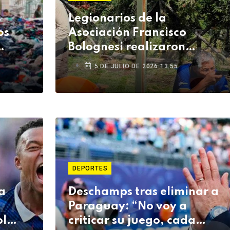
s
Legionarios de la
os
Asociación Francisco
Bolognesi realizaron
jornada social y deportiva
5 DE JULIO DE 2026 13:55
en Arequipa
DEPORTES
a
Deschamps tras eliminar a
Paraguay: “No voy a
ol
criticar su juego, cada