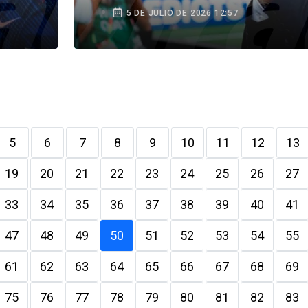
equipo compite como
5 DE JULIO DE 2026 12:57
quiere”
5
6
7
8
9
10
11
12
13
19
20
21
22
23
24
25
26
27
33
34
35
36
37
38
39
40
41
47
48
49
50
51
52
53
54
55
61
62
63
64
65
66
67
68
69
75
76
77
78
79
80
81
82
83