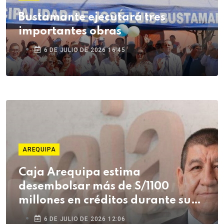
Bustamante ejecutará tres
importantes obras
6 DE JULIO DE 2026 16:45
AREQUIPA
Caja Arequipa estima
desembolsar más de S/1100
millones en créditos durante su
campaña de Fiestas Patrias
6 DE JULIO DE 2026 12:06