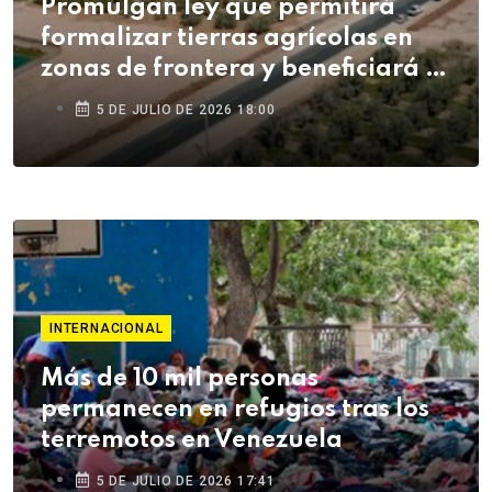
Promulgan ley que permitirá
formalizar tierras agrícolas en
zonas de frontera y beneficiará a
agricultores de Tacna
5 DE JULIO DE 2026 18:00
INTERNACIONAL
Más de 10 mil personas
permanecen en refugios tras los
terremotos en Venezuela
5 DE JULIO DE 2026 17:41