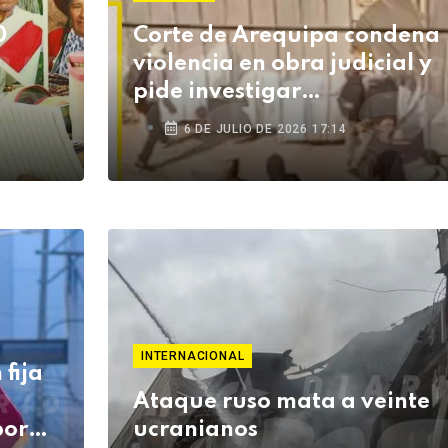
0
Corte de Arequipa condena
violencia en obra judicial y
pide investigar
enfrentamientos en Cerro
6 DE JULIO DE 2026 17:14
Colorado
INTERNACIONAL
fija
Ataque ruso mata a veinte
por
ucranianos