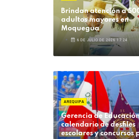
Brindan atención a 50
adultos mayores en
Moquegua
6 DE JULIO DE 2026 17:24
AREQUIPA
Gerencia de Educación 
calendario de desfiles
escolares y concursos 