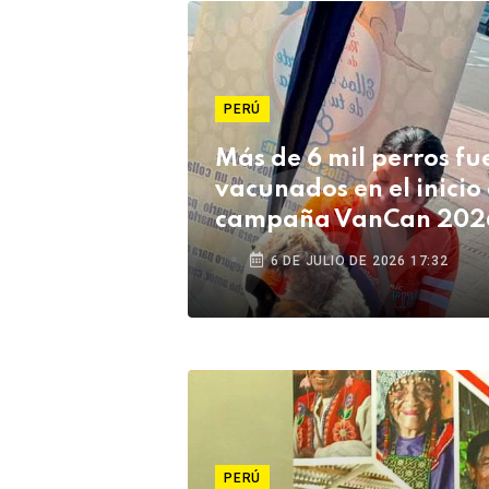
PERÚ
Más de 6 mil perros fu
vacunados en el inicio 
campaña VanCan 202
Tacna
6 DE JULIO DE 2026 17:32
PERÚ