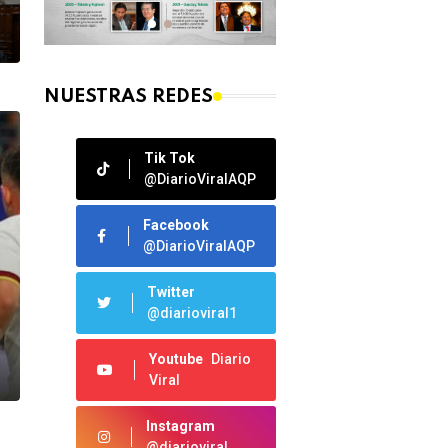
NUESTRAS REDES
Tik Tok
@DiarioViralAQP
Facebook
@DiarioViralAQP
Twitter
@diarioviral1
Youtube
Diario
Viral
Instagram
@diarioviral