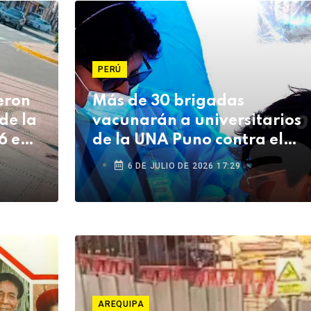
PERÚ
eron
Más de 30 brigadas
de la
vacunarán a universitarios
6 en
de la UNA Puno contra el
sarampión
6 DE JULIO DE 2026 17:29
AREQUIPA