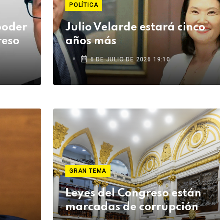
POLÍTICA
poder
Julio Velarde estará cinco
reso
años más
6 DE JULIO DE 2026 19:10
GRAN TEMA
Leyes del Congreso están
marcadas de corrupción