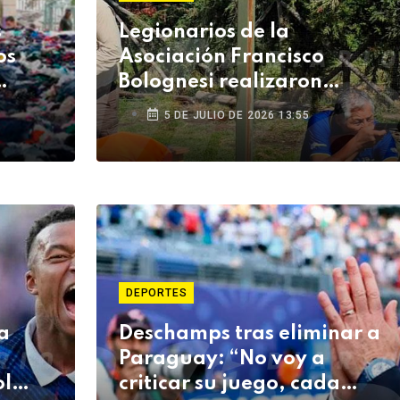
s
Legionarios de la
os
Asociación Francisco
Bolognesi realizaron
jornada social y deportiva
5 DE JULIO DE 2026 13:55
en Arequipa
DEPORTES
a
Deschamps tras eliminar a
Paraguay: “No voy a
ol
criticar su juego, cada