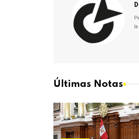
D
Pe
la
Últimas Notas