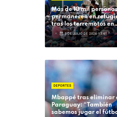
Más de 10 mil persona
permanecen en refugi
tras los terremotos en
Venezuela
5 DE JULIO DE 2026 17:41
DEPORTES
Mbappé tras eliminar 
Paraguay: “También
sabemos jugar el fútb