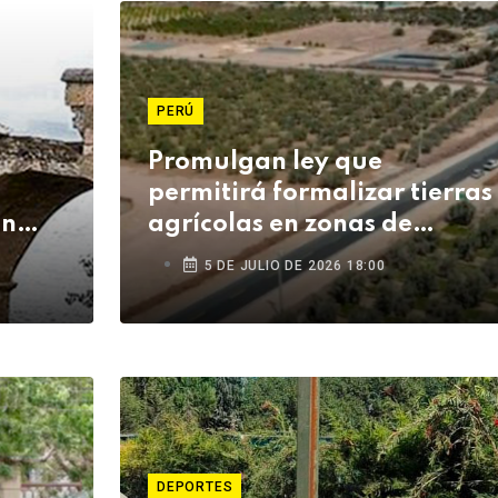
PERÚ
Promulgan ley que
permitirá formalizar tierras
en
agrícolas en zonas de
eis
frontera y beneficiará a
5 DE JULIO DE 2026 18:00
agricultores de Tacna
DEPORTES