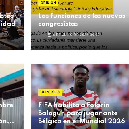
OPINIÓN
istas
Las funciones de los nuevos
lidad
congresistas
6 DE JULIO DE 2026 09:00
DEPORTES
mbre
FIFA habilita a Folarin
Balogun para jugar ante
án,
Bélgica en el Mundial 2026