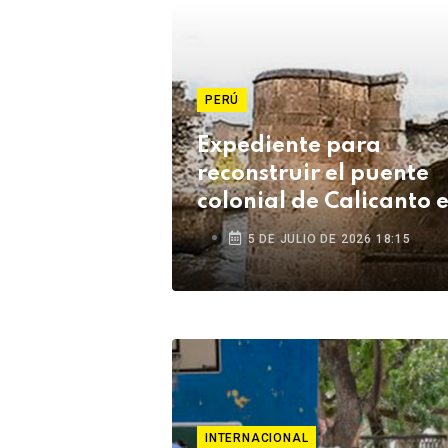
PERÚ
Expediente para
reconstruir el puente
colonial de Calicanto 
Lampa está listo tras s
5 DE JULIO DE 2026 18:15
años
INTERNACIONAL