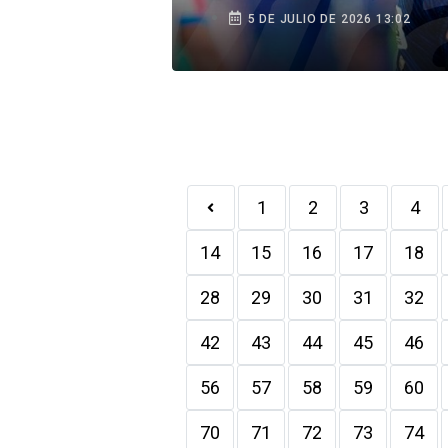
duro y meternos en la
5 DE JULIO DE 2026 13:02
pelea”
1
2
3
4
14
15
16
17
18
28
29
30
31
32
42
43
44
45
46
56
57
58
59
60
70
71
72
73
74