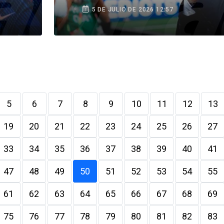
equipo compite como
5 DE JULIO DE 2026 12:57
quiere”
5
6
7
8
9
10
11
12
13
19
20
21
22
23
24
25
26
27
33
34
35
36
37
38
39
40
41
47
48
49
50
51
52
53
54
55
61
62
63
64
65
66
67
68
69
75
76
77
78
79
80
81
82
83