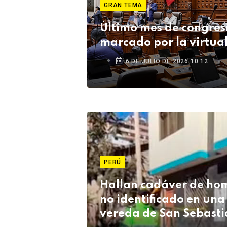
GRAN TEMA
Último mes de congres
marcado por la virtua
6 DE JULIO DE 2026 10:12
PERÚ
Hallan cadáver de ho
no identificado en una
vereda de San Sebasti