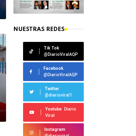
NUESTRAS REDES
Tik Tok
@DiarioViralAQP
Facebook
@DiarioViralAQP
Twitter
@diarioviral1
Youtube
Diario
Viral
Instagram
@diarioviral