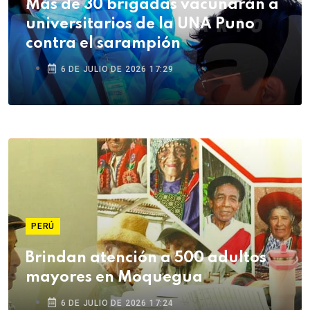
Más de 30 brigadas vacunarán a
universitarios de la UNA Puno
contra el sarampión
6 DE JULIO DE 2026 17:29
PERÚ
Brindan atención a 500 adultos
mayores en Moquegua
6 DE JULIO DE 2026 17:24