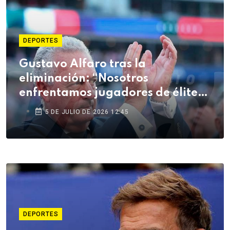
DEPORTES
Gustavo Alfaro tras la
eliminación: “Nosotros
enfrentamos jugadores de élite
mundial, los nuestros vienen de
5 DE JULIO DE 2026 12:45
vidas muy duras”
DEPORTES