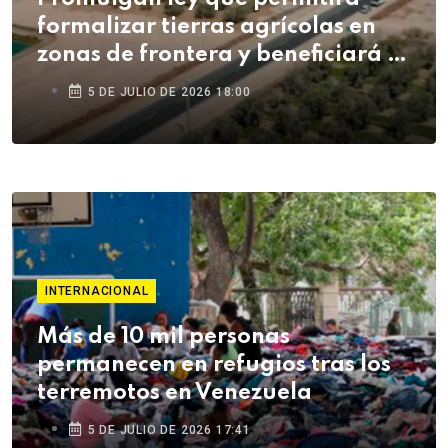
formalizar tierras agrícolas en
zonas de frontera y beneficiará a
agricultores de Tacna
5 DE JULIO DE 2026 18:00
INTERNACIONAL
Más de 10 mil personas
permanecen en refugios tras los
terremotos en Venezuela
5 DE JULIO DE 2026 17:41