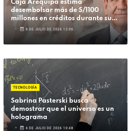
Caja Arequipa estima
desembolsar más de S/1100
millones en créditos durante su
campaña de Fiestas Patrias
6 DE JULIO DE 2026 12:06
TECNOLOGÍA
Sabrina Pasterski busca
demostrar que el universo es un
holograma
6 DE JULIO DE 2026 10:48