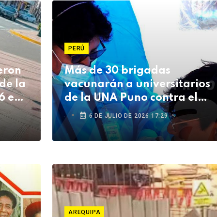
PERÚ
eron
Más de 30 brigadas
de la
vacunarán a universitarios
6 en
de la UNA Puno contra el
sarampión
6 DE JULIO DE 2026 17:29
AREQUIPA