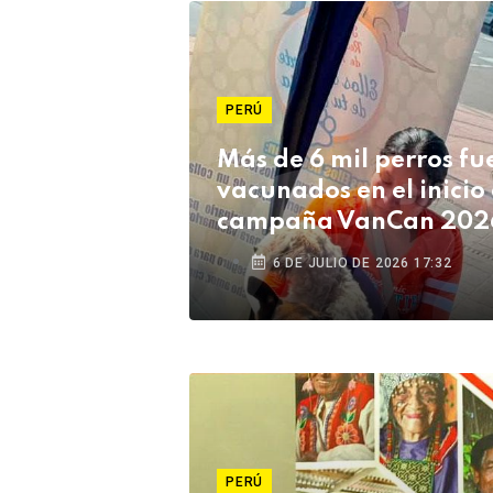
PERÚ
Más de 6 mil perros fu
vacunados en el inicio 
campaña VanCan 202
Tacna
6 DE JULIO DE 2026 17:32
PERÚ