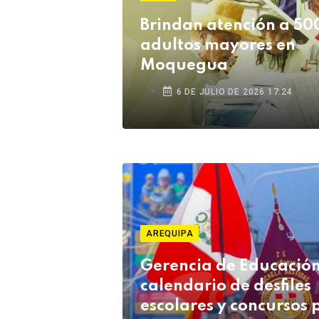
Brindan atención a 50
adultos mayores en
Moquegua
6 DE JULIO DE 2026 17:24
AREQUIPA
Gerencia de Educación 
calendario de desfiles
escolares y concursos 