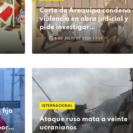
0
Corte de Arequipa condena
violencia en obra judicial y
pide investigar
enfrentamientos en Cerro
6 DE JULIO DE 2026 17:14
Colorado
INTERNACIONAL
fija
Ataque ruso mata a veinte
por
ucranianos