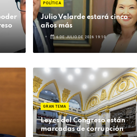
POLÍTICA
poder
Julio Velarde estará cinco
reso
años más
6 DE JULIO DE 2026 19:10
GRAN TEMA
Leyes del Congreso están
marcadas de corrupción