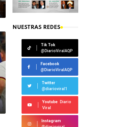
NUESTRAS REDES
Tik Tok
@DiarioViralAQP
Facebook
@DiarioViralAQP
Twitter
@diarioviral1
Youtube
Diario
Viral
Instagram
@diarioviral