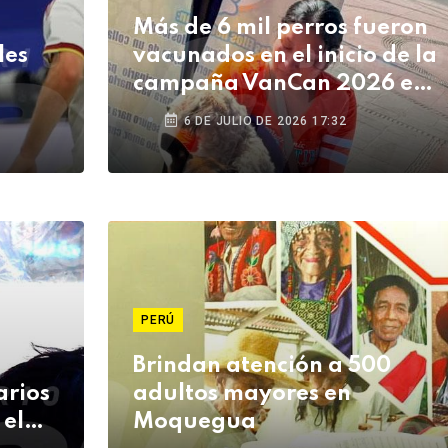
Más de 6 mil perros fueron
les
vacunados en el inicio de la
campaña VanCan 2026 en
Tacna
6 DE JULIO DE 2026 17:32
PERÚ
Brindan atención a 500
arios
adultos mayores en
 el
Moquegua