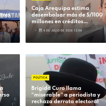
Caja Arequipa estima
tres
desembolsar más de S/1100
millones en créditos
durante su campaña de
6 DE JULIO DE 2026 12:06
Fiestas Patrias
POLÍTICA
ca
Brígida Curo llama
erso
“miserable” a periodista y
rechaza derrota electoral