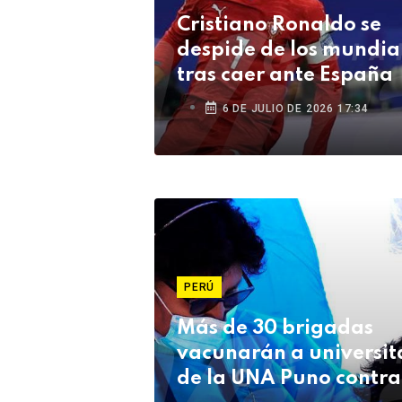
Cristiano Ronaldo se
despide de los mundia
tras caer ante España
6 DE JULIO DE 2026 17:34
PERÚ
Más de 30 brigadas
vacunarán a universit
de la UNA Puno contra