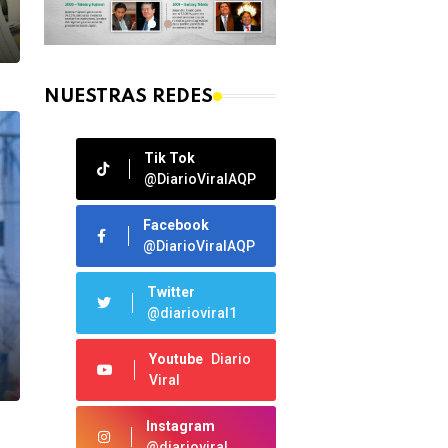
NUESTRAS REDES
Tik Tok
@DiarioViralAQP
Facebook
@DiarioViralAQP
Twitter
@diarioviral1
Youtube
Diario
Viral
Instagram
@diarioviral