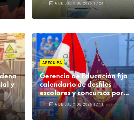
6 DE JULIO DE 2026 17:24
AREQUIPA
ndena
Gerencia de Educación fija
ial y
calendario de desfiles
escolares y concursos por
rro
Fiestas Patrias
6 DE JULIO DE 2026 17:11