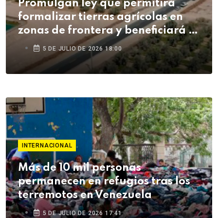
Promulgan ley que permitirá
formalizar tierras agrícolas en
zonas de frontera y beneficiará a
agricultores de Tacna
5 DE JULIO DE 2026 18:00
INTERNACIONAL
Más de 10 mil personas
permanecen en refugios tras los
terremotos en Venezuela
5 DE JULIO DE 2026 17:41