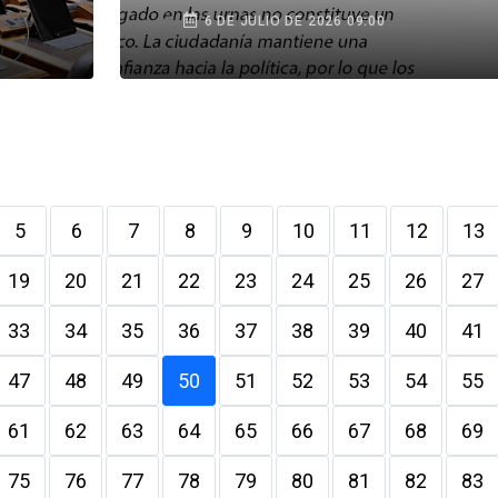
6 DE JULIO DE 2026 09:00
5
6
7
8
9
10
11
12
13
19
20
21
22
23
24
25
26
27
33
34
35
36
37
38
39
40
41
47
48
49
50
51
52
53
54
55
61
62
63
64
65
66
67
68
69
75
76
77
78
79
80
81
82
83