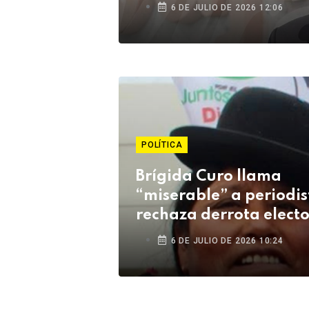
durante su campaña 
6 DE JULIO DE 2026 12:06
Fiestas Patrias
POLÍTICA
Brígida Curo llama
“miserable” a periodis
rechaza derrota electo
6 DE JULIO DE 2026 10:24