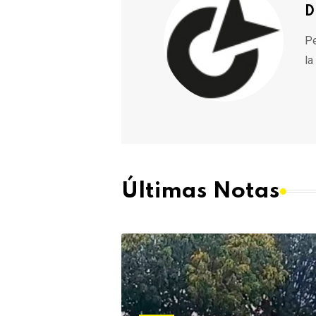
D
Pe
la
Últimas Notas