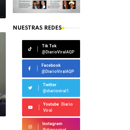
NUESTRAS REDES
Tik Tok
@DiarioViralAQP
Facebook
@DiarioViralAQP
Twitter
@diarioviral1
Youtube
Diario
Viral
Instagram
@diarioviral