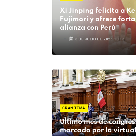
Xi Jinping felicita a Ke
Fujimori y ofrece forta
alianza con Perú
6 DE JULIO DE 2026 10:15
GRAN TEMA
Último mes de congres
marcado por la virtua