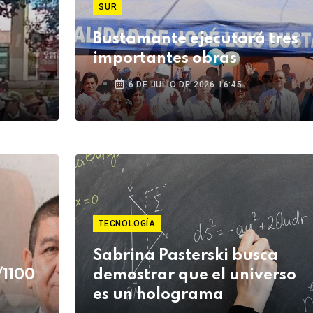
SUR
Bustamante ejecutará tres
importantes obras
6 DE JULIO DE 2026 16:45
TECNOLOGÍA
Sabrina Pasterski busca
/1100
demostrar que el universo
es un holograma