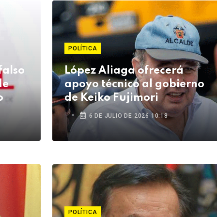
POLÍTICA
falso
López Aliaga ofrecerá
de
apoyo técnico al gobierno
o
de Keiko Fujimori
6 DE JULIO DE 2026 10:18
POLÍTICA