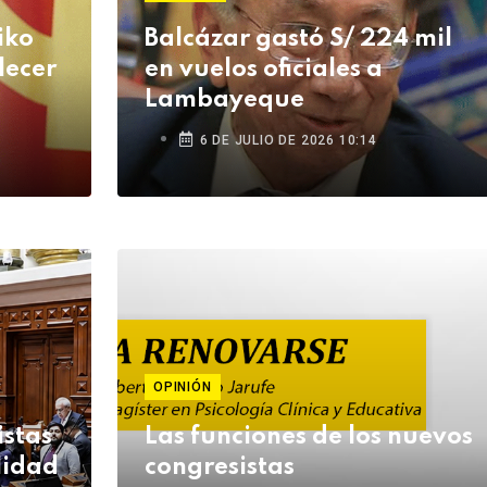
iko
Balcázar gastó S/ 224 mil
lecer
en vuelos oficiales a
Lambayeque
6 DE JULIO DE 2026 10:14
OPINIÓN
istas
Las funciones de los nuevos
lidad
congresistas