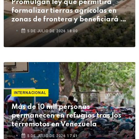
Promulgan ley que permitirá
formalizar tierras agrícolas en
zonas de frontera y beneficiará a
agricultores de Tacna
5 DE JULIO DE 2026 18:00
INTERNACIONAL
Más de 10 mil personas
permanecen en refugios tras los
terremotos en Venezuela
5 DE JULIO DE 2026 17:41