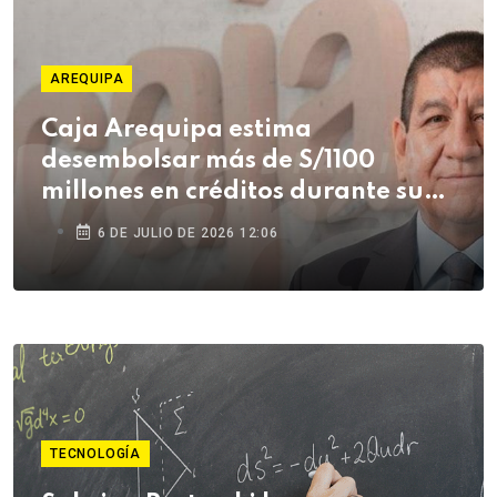
AREQUIPA
Caja Arequipa estima
desembolsar más de S/1100
millones en créditos durante su
campaña de Fiestas Patrias
6 DE JULIO DE 2026 12:06
TECNOLOGÍA