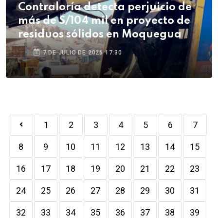
Contraloría detecta perjuicio de
más de S/104 mil en proyecto de
residuos sólidos en Moquegua
7 DE JULIO DE 2026 17:30
1
2
3
4
5
6
7
8
9
10
11
12
13
14
15
16
17
18
19
20
21
22
23
24
25
26
27
28
29
30
31
32
33
34
35
36
37
38
39