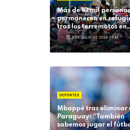
Más de 10 mil persona
permanecen en refugi
tras los terremotos en
Venezuela
5 DE JULIO DE 2026 17:41
DEPORTES
Mbappé tras eliminar 
Paraguay: “También
sabemos jugar el fútb