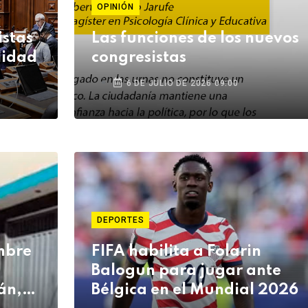
OPINIÓN
istas
Las funciones de los nuevos
lidad
congresistas
6 DE JULIO DE 2026 09:00
DEPORTES
mbre
FIFA habilita a Folarin
Balogun para jugar ante
án,
Bélgica en el Mundial 2026