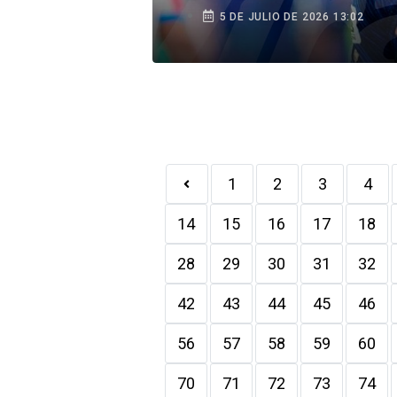
duro y meternos en la
5 DE JULIO DE 2026 13:02
pelea”
1
2
3
4
14
15
16
17
18
28
29
30
31
32
42
43
44
45
46
56
57
58
59
60
70
71
72
73
74