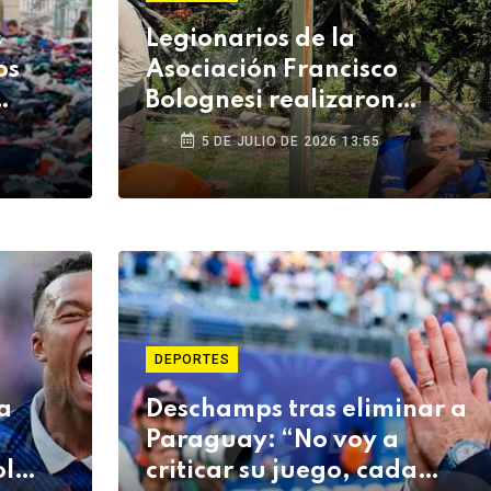
s
Legionarios de la
os
Asociación Francisco
Bolognesi realizaron
jornada social y deportiva
5 DE JULIO DE 2026 13:55
en Arequipa
DEPORTES
a
Deschamps tras eliminar a
Paraguay: “No voy a
ol
criticar su juego, cada