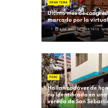
GRAN TEMA
Último mes de congres
marcado por la virtua
6 DE JULIO DE 2026 10:12
PERÚ
Hallan cadáver de ho
no identificado en una
vereda de San Sebasti