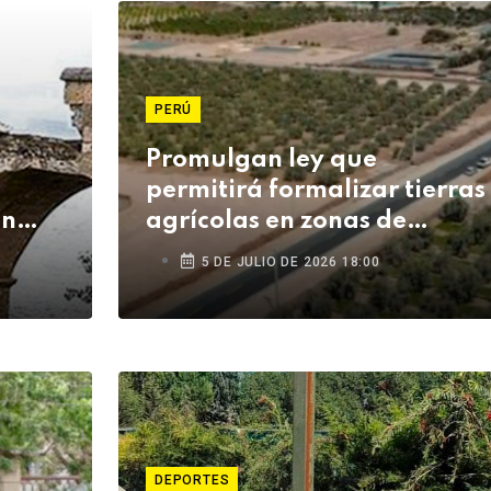
PERÚ
Promulgan ley que
permitirá formalizar tierras
en
agrícolas en zonas de
eis
frontera y beneficiará a
5 DE JULIO DE 2026 18:00
agricultores de Tacna
DEPORTES