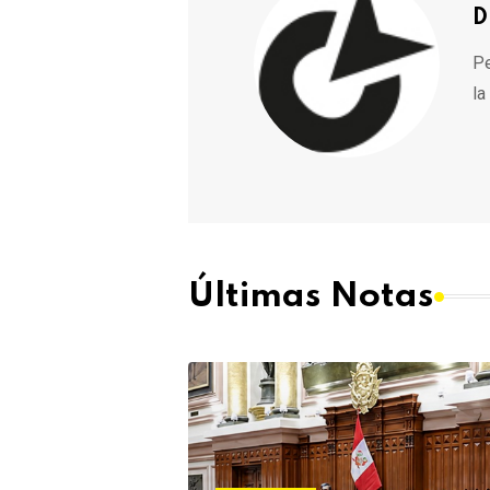
D
Pe
la
Últimas Notas