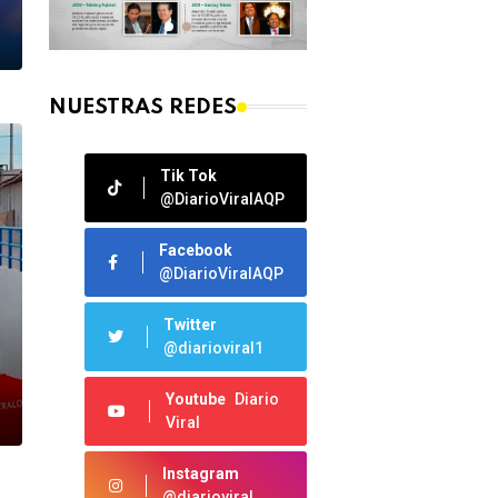
NUESTRAS REDES
Tik Tok
@DiarioViralAQP
Facebook
@DiarioViralAQP
Twitter
@diarioviral1
Youtube
Diario
Viral
Instagram
@diarioviral