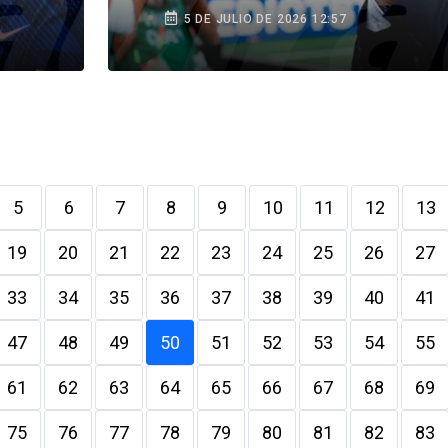
equipo compite como
5 DE JULIO DE 2026 12:57
quiere”
5
6
7
8
9
10
11
12
13
19
20
21
22
23
24
25
26
27
33
34
35
36
37
38
39
40
41
47
48
49
50
51
52
53
54
55
61
62
63
64
65
66
67
68
69
75
76
77
78
79
80
81
82
83