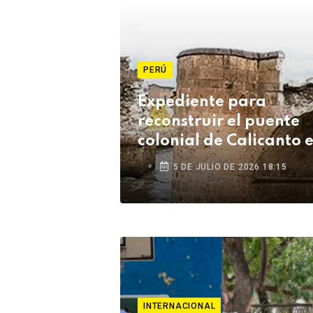
PERÚ
Expediente para
reconstruir el puente
colonial de Calicanto 
Lampa está listo tras s
5 DE JULIO DE 2026 18:15
años
INTERNACIONAL