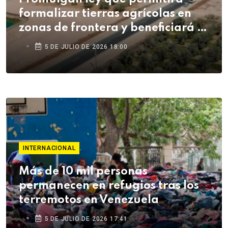
formalizar tierras agrícolas en
zonas de frontera y beneficiará a
agricultores de Tacna
5 DE JULIO DE 2026 18:00
INTERNACIONAL
Más de 10 mil personas
permanecen en refugios tras los
terremotos en Venezuela
5 DE JULIO DE 2026 17:41