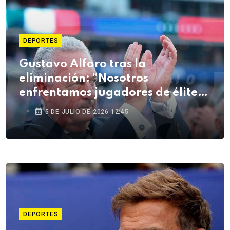
DEPORTES
Gustavo Alfaro tras la
eliminación: “Nosotros
enfrentamos jugadores de élite
mundial, los nuestros vienen de
5 DE JULIO DE 2026 12:45
vidas muy duras”
DEPORTES