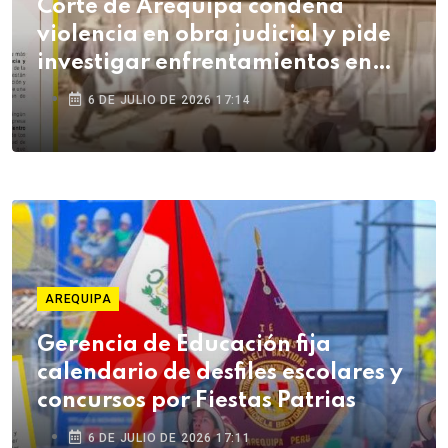
Corte de Arequipa condena
violencia en obra judicial y pide
investigar enfrentamientos en
Cerro Colorado
6 DE JULIO DE 2026 17:14
AREQUIPA
Gerencia de Educación fija
calendario de desfiles escolares y
concursos por Fiestas Patrias
6 DE JULIO DE 2026 17:11