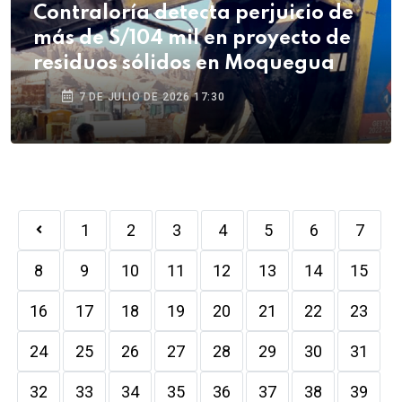
Contraloría detecta perjuicio de
más de S/104 mil en proyecto de
residuos sólidos en Moquegua
7 DE JULIO DE 2026 17:30
1
2
3
4
5
6
7
8
9
10
11
12
13
14
15
16
17
18
19
20
21
22
23
24
25
26
27
28
29
30
31
32
33
34
35
36
37
38
39