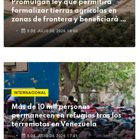
Promulgan ley que permitirá
formalizar tierras agrícolas en
zonas de frontera y beneficiará a
agricultores de Tacna
5 DE JULIO DE 2026 18:00
INTERNACIONAL
Más de 10 mil personas
permanecen en refugios tras los
terremotos en Venezuela
5 DE JULIO DE 2026 17:41