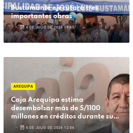
Bustamante ejecutará tres
importantes obras
6 DE JULIO DE 2026 16:45
AREQUIPA
Caja Arequipa estima
desembolsar más de S/1100
millones en créditos durante su
campaña de Fiestas Patrias
6 DE JULIO DE 2026 12:06