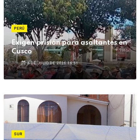
PERÚ
Exigen prisión para asaltantes en
Cusco
6 DE JULIO DE 2026 16:51
SUR