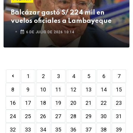
Balcázar gastó S/ 224 mil en
vuelos oficiales a Lambayeque
6 DE JULIO DE 2026 10:14
1
2
3
4
5
6
7
8
9
10
11
12
13
14
15
16
17
18
19
20
21
22
23
24
25
26
27
28
29
30
31
32
33
34
35
36
37
38
39