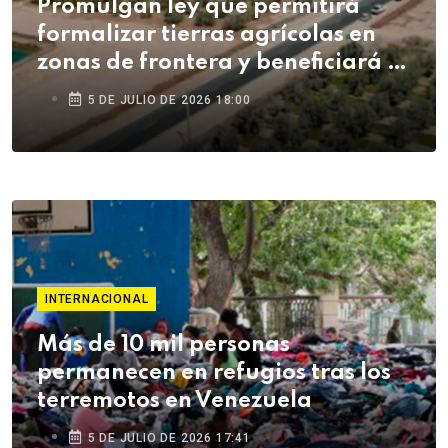
Promulgan ley que permitirá
formalizar tierras agrícolas en
zonas de frontera y beneficiará a
agricultores de Tacna
5 DE JULIO DE 2026 18:00
INTERNACIONAL
Más de 10 mil personas
permanecen en refugios tras los
terremotos en Venezuela
5 DE JULIO DE 2026 17:41