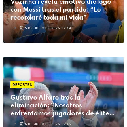
Vozinha revela emotivo diálogo
con Messi tras el partido: “Lo
recordaré toda mi vida”
5 DE JULIO DE 2026 12:49
DEPORTES
Gustavo Alfaro tras la
eliminación: “Nosotros
enfrentamos jugadores de élite
mundial, los nuestros vienen de
5 DE JULIO DE 2026 12:45