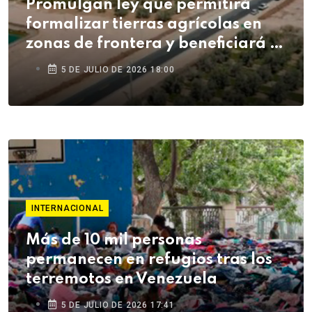
Promulgan ley que permitirá
formalizar tierras agrícolas en
zonas de frontera y beneficiará a
agricultores de Tacna
5 DE JULIO DE 2026 18:00
INTERNACIONAL
Más de 10 mil personas
permanecen en refugios tras los
terremotos en Venezuela
5 DE JULIO DE 2026 17:41