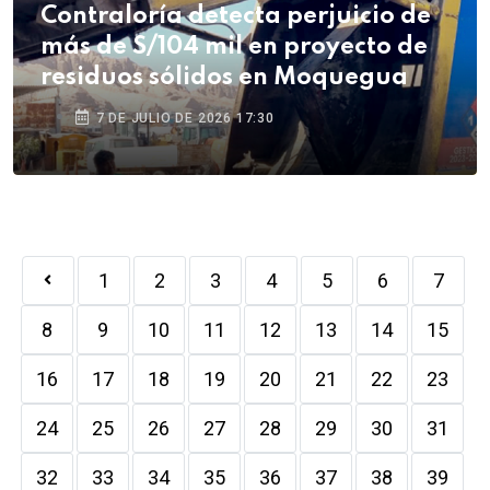
Contraloría detecta perjuicio de
más de S/104 mil en proyecto de
residuos sólidos en Moquegua
7 DE JULIO DE 2026 17:30
1
2
3
4
5
6
7
8
9
10
11
12
13
14
15
16
17
18
19
20
21
22
23
24
25
26
27
28
29
30
31
32
33
34
35
36
37
38
39