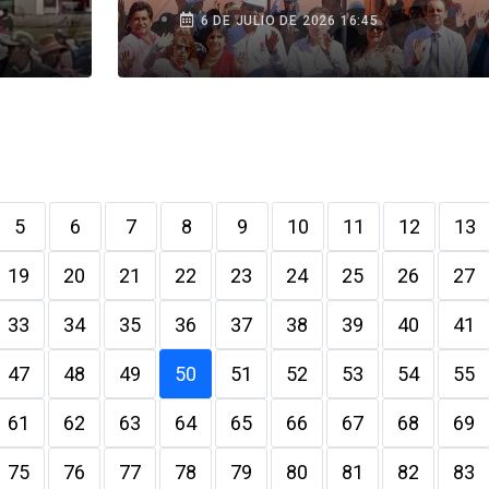
6 DE JULIO DE 2026 16:45
5
6
7
8
9
10
11
12
13
19
20
21
22
23
24
25
26
27
33
34
35
36
37
38
39
40
41
47
48
49
50
51
52
53
54
55
61
62
63
64
65
66
67
68
69
75
76
77
78
79
80
81
82
83