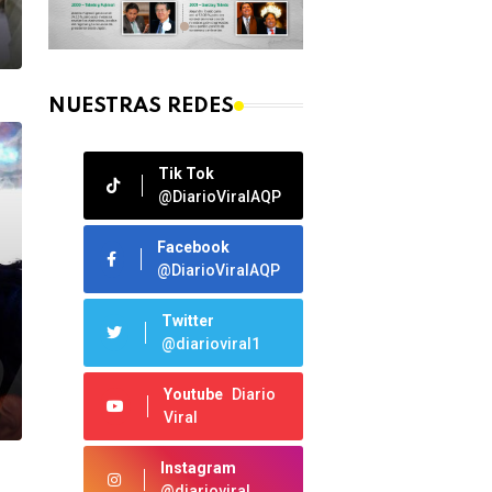
NUESTRAS REDES
Tik Tok
@DiarioViralAQP
Facebook
@DiarioViralAQP
Twitter
@diarioviral1
Youtube
Diario
Viral
Instagram
@diarioviral