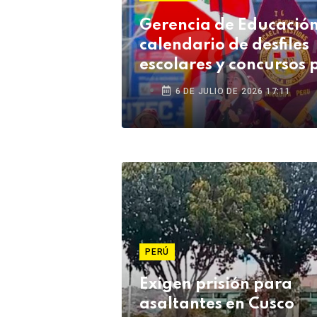
Gerencia de Educación 
calendario de desfiles
escolares y concursos 
Fiestas Patrias
6 DE JULIO DE 2026 17:11
PERÚ
Exigen prisión para
asaltantes en Cusco