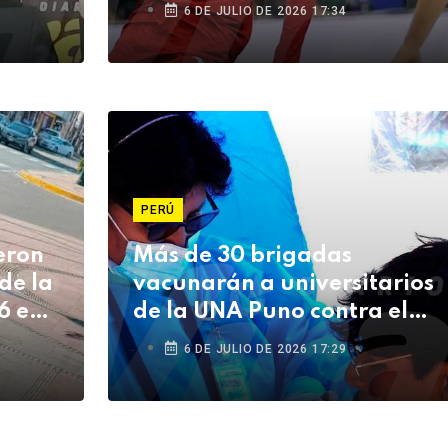
6 DE JULIO DE 2026 17:34
PERÚ
eron
Más de 30 brigadas
de la
vacunarán a universitarios
6 en
de la UNA Puno contra el
sarampión
6 DE JULIO DE 2026 17:29