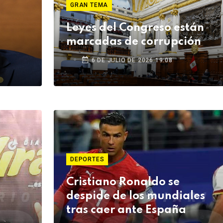
GRAN TEMA
Leyes del Congreso están
marcadas de corrupción
6 DE JULIO DE 2026 19:08
DEPORTES
Cristiano Ronaldo se
despide de los mundiales
tras caer ante España