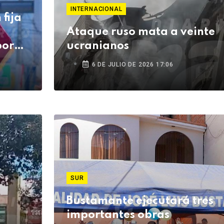
INTERNACIONAL
fija
Ataque ruso mata a veinte
por
ucranianos
6 DE JULIO DE 2026 17:06
SUR
Bustamante ejecutará tres
importantes obras