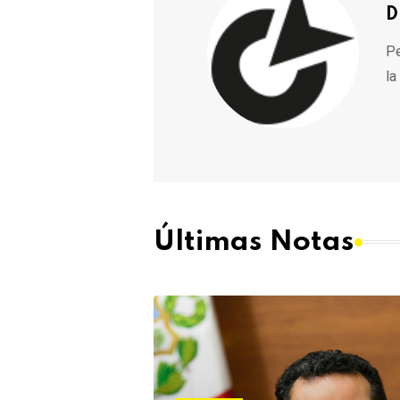
D
Pe
la
Últimas Notas