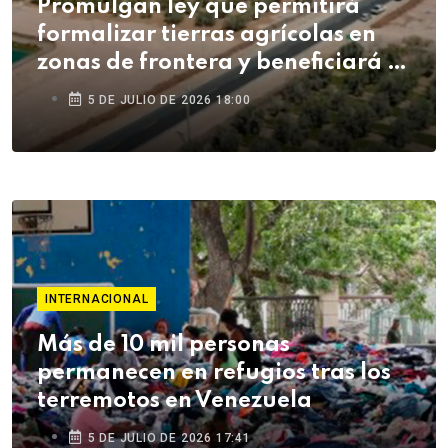
Promulgan ley que permitirá
formalizar tierras agrícolas en
zonas de frontera y beneficiará a
agricultores de Tacna
5 DE JULIO DE 2026 18:00
INTERNACIONAL
Más de 10 mil personas
permanecen en refugios tras los
terremotos en Venezuela
5 DE JULIO DE 2026 17:41