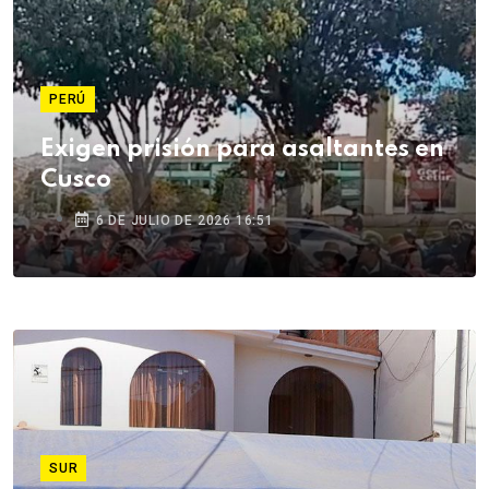
PERÚ
Exigen prisión para asaltantes en
Cusco
6 DE JULIO DE 2026 16:51
SUR