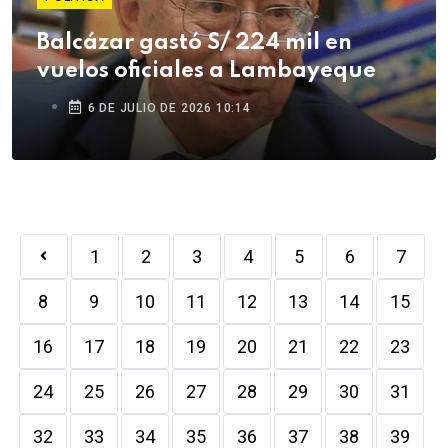
Balcázar gastó S/ 224 mil en
vuelos oficiales a Lambayeque
6 DE JULIO DE 2026 10:14
1
2
3
4
5
6
7
8
9
10
11
12
13
14
15
16
17
18
19
20
21
22
23
24
25
26
27
28
29
30
31
32
33
34
35
36
37
38
39