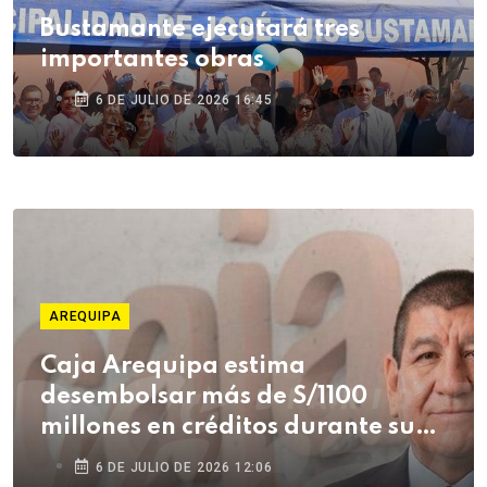
Bustamante ejecutará tres
importantes obras
6 DE JULIO DE 2026 16:45
AREQUIPA
Caja Arequipa estima
desembolsar más de S/1100
millones en créditos durante su
campaña de Fiestas Patrias
6 DE JULIO DE 2026 12:06