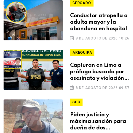
CERCADO
Conductor atropella a
adulta mayor y la
abandona en hospital
8 DE AGOSTO DE 2026 10:26
AREQUIPA
Capturan en Lima a
prófugo buscado por
asesinato y violación
de estudiante en
8 DE AGOSTO DE 2026 09:57
Arequipa
SUR
Piden justicia y
máxima sanción para
dueña de dos