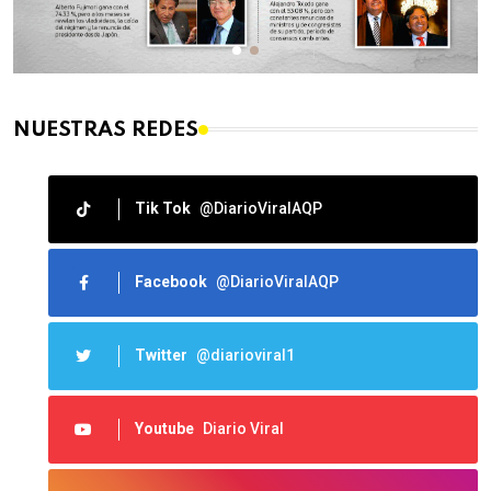
NUESTRAS REDES
Tik Tok
@DiarioViralAQP
Facebook
@DiarioViralAQP
Twitter
@diarioviral1
Youtube
Diario Viral