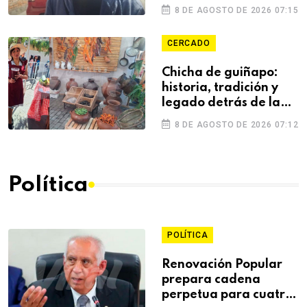
rottweiler que
8 DE AGOSTO DE 2026 07:15
mataron a mujer
CERCADO
Chicha de guiñapo:
historia, tradición y
legado detrás de la
bebida emblemática
8 DE AGOSTO DE 2026 07:12
de Arequipa
Política
POLÍTICA
Renovación Popular
prepara cadena
perpetua para cuatro