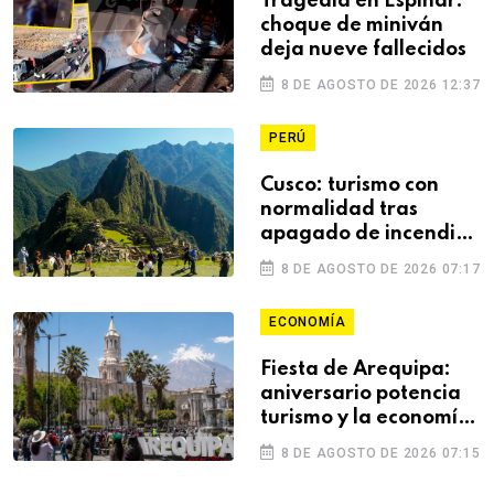
Tragedia en Espinar:
choque de miniván
deja nueve fallecidos
8 DE AGOSTO DE 2026 12:37
PERÚ
Cusco: turismo con
normalidad tras
apagado de incendio
forestal
8 DE AGOSTO DE 2026 07:17
ECONOMÍA
Fiesta de Arequipa:
aniversario potencia
turismo y la economía
de la región
8 DE AGOSTO DE 2026 07:15