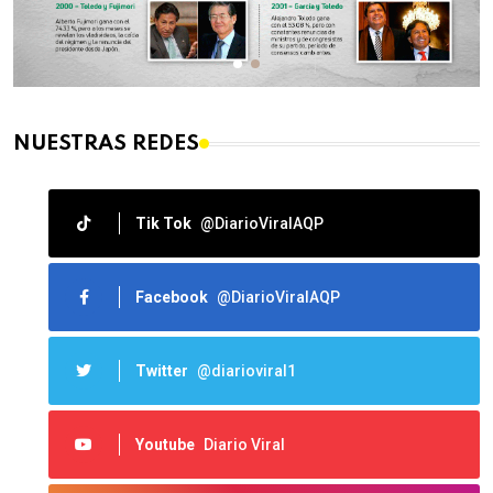
NUESTRAS REDES
Tik Tok
@DiarioViralAQP
Facebook
@DiarioViralAQP
Twitter
@diarioviral1
Youtube
Diario Viral