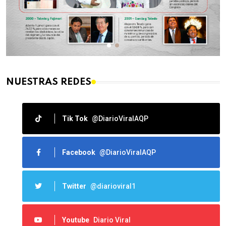
NUESTRAS REDES
Tik Tok
@DiarioViralAQP
Facebook
@DiarioViralAQP
Twitter
@diarioviral1
Youtube
Diario Viral