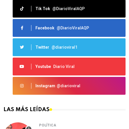
Tik Tok
@DiarioViralAQP
Facebook
@DiarioViralAQP
Twitter
@diarioviral1
Youtube
Diario Viral
Instagram
@diarioviral
LAS MÁS LEÍDAS
POLÍTICA