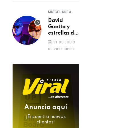
MISCELÁNEA
David
Guetta y
estrellas de
la música
31 DE JULIO
despiden a
DE 2026 08:33
DJ Kavinsky
tras su
inesperada
muerte
Anuncia aquí
¡Encuentra nuevos
clientes!