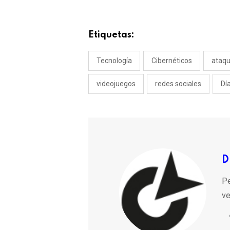
Etiquetas:
Tecnología
Cibernéticos
ataqu
videojuegos
redes sociales
Dí
D
Pe
ve