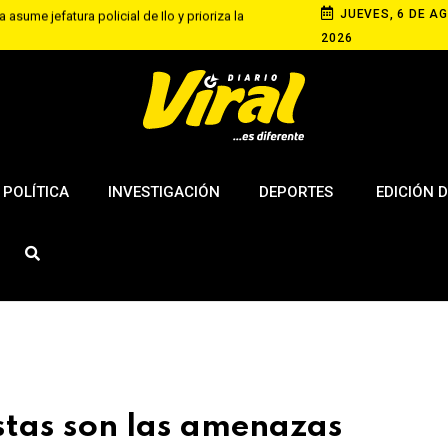
JUEVES, 6 DE AG
 asume jefatura policial de Ilo y prioriza la
2026
equipa con competencia de velocidad en rutas
 de agosto
s elevan tensión diplomática tras retiro de visa a
ngton
POLÍTICA
INVESTIGACIÓN
DEPORTES
EDICIÓN D
stas son las amenazas