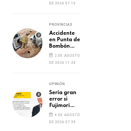
DE 2026 07:15
PROVINCIAS
Accidente
en Punta de
Bombón
deja un
2 DE AGOSTO
muerto y
DE 2026 11:24
dos heridos
OPINIÓN
Sería gran
error si
Fujimori
indulta a
4 DE AGOSTO
Castillo o
DE 2026 07:39
Toledo