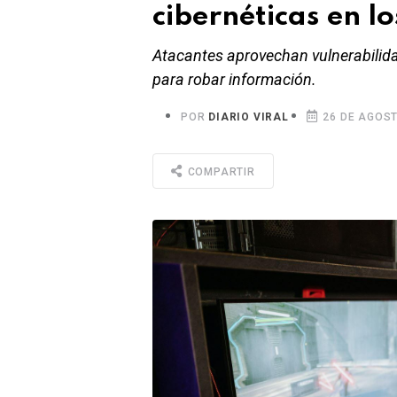
cibernéticas en l
Atacantes aprovechan vulnerabilid
para robar información.
POR
DIARIO VIRAL
26 DE AGOST
COMPARTIR