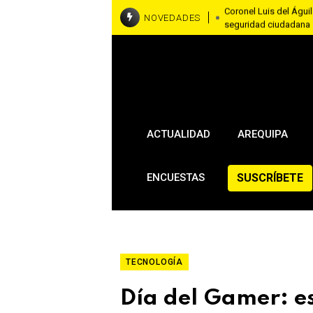
Coronel Luis del Águila
NOVEDADES
seguridad ciudadana
RallyMobil llega a Ar
asfaltadas del 7 al 9
Brasil y Estados Unido
embajadora en Washi
ACTUALIDAD
AREQUIPA
SUSCRÍBETE
ENCUESTAS
TECNOLOGÍA
Día del Gamer: e