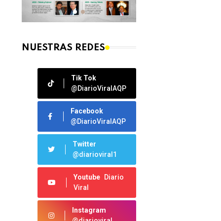
NUESTRAS REDES
Tik Tok
@DiarioViralAQP
Facebook
@DiarioViralAQP
Twitter
@diarioviral1
Youtube
Diario
Viral
Instagram
@diarioviral