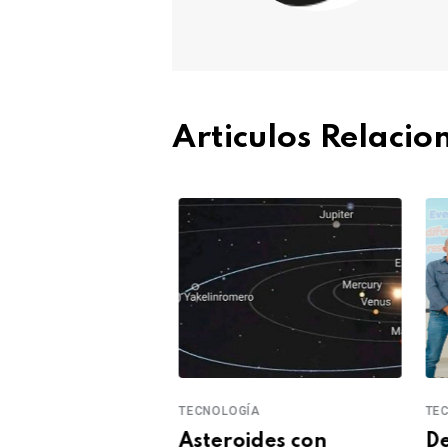
Articulos Relaci
A
TECNOLOGÍA
TEC
 celebra las
Asteroides con
De