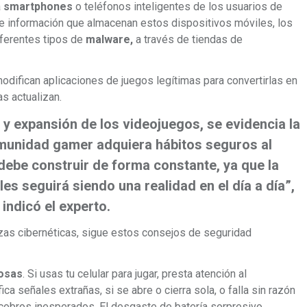
a
smartphones
o teléfonos inteligentes de los usuarios de
 de información que almacenan estos dispositivos móviles, los
iferentes tipos de
malware,
a través de tiendas de
odifican aplicaciones de juegos legítimas para convertirlas en
as actualizan.
y expansión de los videojuegos, se evidencia la
munidad gamer adquiera hábitos seguros al
 debe construir de forma constante, ya que la
les seguirá siendo una realidad en el día a día”,
indicó el experto.
zas cibernéticas, sigue estos consejos de seguridad
gosas
. Si usas tu celular para jugar, presta atención al
ica señales extrañas, si se abre o cierra sola, o falla sin razón
o cobros inesperados. El desgaste de batería sorpresivo