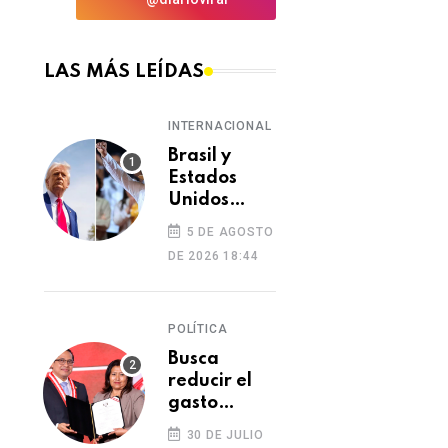
LAS MÁS LEÍDAS
INTERNACIONAL
Brasil y
Estados
Unidos
elevan
5 DE AGOSTO
tensión
DE 2026 18:44
diplomática
tras retiro
de visa a
POLÍTICA
embajadora
en
Busca
Washington
reducir el
gasto
excesivo del
30 DE JULIO
Congreso