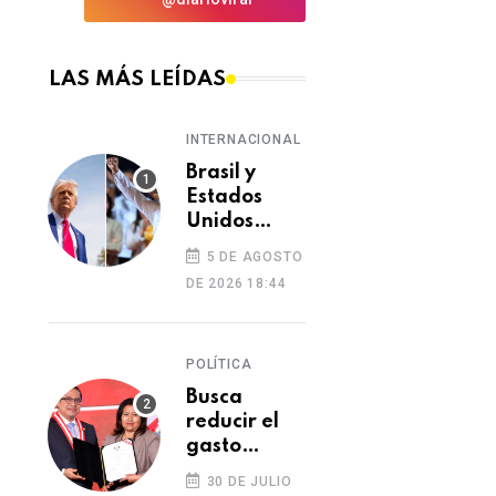
LAS MÁS LEÍDAS
INTERNACIONAL
Brasil y
Estados
Unidos
elevan
5 DE AGOSTO
tensión
DE 2026 18:44
diplomática
tras retiro
de visa a
POLÍTICA
embajadora
en
Busca
Washington
reducir el
gasto
excesivo del
30 DE JULIO
Congreso