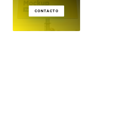
CONTACTO
TECNOLOGÍA
TECNOLOGÍA
La NASA cumple 68
Google celebra la
años impulsando la
Fiestas Patrias del
exploración espacial
Perú con un doodl