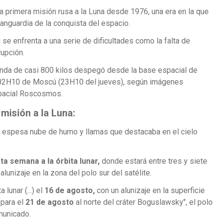
la primera misión rusa a la Luna desde 1976, una era en la que
vanguardia de la conquista del espacio.
e enfrenta a una serie de dificultades como la falta de
rupción.
onda de casi 800 kilos despegó desde la base espacial de
as 02H10 de Moscú (23H10 del jueves), según imágenes
spacial Roscosmos.
misión a la Luna:
a espesa nube de humo y llamas que destacaba en el cielo
ta semana a la órbita lunar,
donde estará entre tres y siete
alunizaje en la zona del polo sur del satélite.
 lunar (...) el
16 de agosto,
con un alunizaje en la superficie
 para el
21 de agosto
al norte del cráter Boguslawsky", el polo
municado.