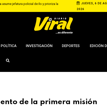
JUEVES, 6 DE AG
 asume jefatura policial de Ilo y prioriza la
2026
equipa con competencia de velocidad en rutas
 de agosto
s elevan tensión diplomática tras retiro de visa a
ngton
POLÍTICA
INVESTIGACIÓN
DEPORTES
EDICIÓN D
iento de la primera misión