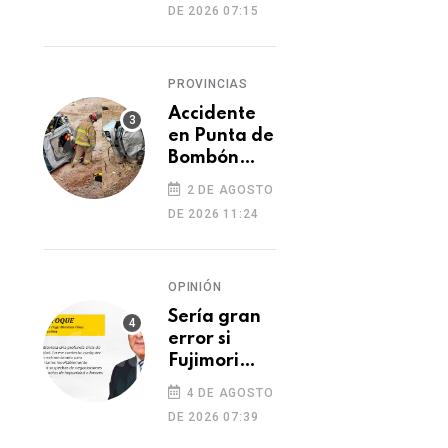
DE 2026 07:15
PROVINCIAS
Accidente
en Punta de
Bombón
deja un
2 DE AGOSTO
muerto y
DE 2026 11:24
dos heridos
OPINIÓN
Sería gran
error si
Fujimori
indulta a
4 DE AGOSTO
Castillo o
DE 2026 07:39
Toledo