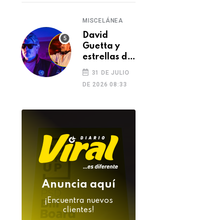
MISCELÁNEA
David
Guetta y
estrellas de
la música
31 DE JULIO
despiden a
DE 2026 08:33
DJ Kavinsky
tras su
inesperada
muerte
Anuncia aquí
¡Encuentra nuevos
clientes!