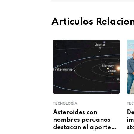
Articulos Relaci
A
TECNOLOGÍA
TEC
 celebra las
Asteroides con
De
 Patrias del
nombres peruanos
im
on un doodle
destacan el aporte
st