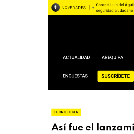
Coronel Luis del Águila
NOVEDADES
seguridad ciudadana
RallyMobil llega a Ar
asfaltadas del 7 al 9
Brasil y Estados Unido
embajadora en Washi
ACTUALIDAD
AREQUIPA
SUSCRÍBETE
ENCUESTAS
TECNOLOGÍA
Así fue el lanzam