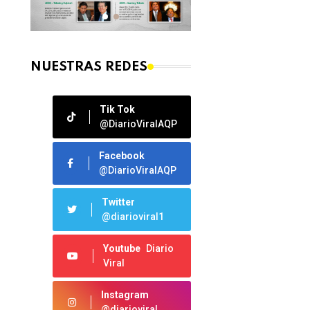
NUESTRAS REDES
Tik Tok
@DiarioViralAQP
Facebook
@DiarioViralAQP
Twitter
@diarioviral1
Youtube
Diario
Viral
Instagram
@diarioviral