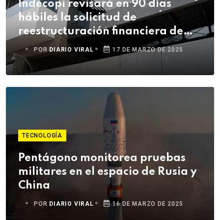
Indecopi revisará en 90 días
hábiles la solicitud de
reestructuración financiera de
Telefónica
POR
DIARIO VIRAL
17 DE MARZO DE 2025
TECNOLOGÍA
Pentágono monitorea pruebas
militares en el espacio de Rusia y
China
POR
DIARIO VIRAL
16 DE MARZO DE 2025