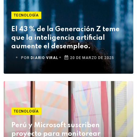
TECNOLOGÍA
El 43 % de la Generación Z teme
que la inteligencia artificial
aumente el desempleo.
POR
DIARIO VIRAL
20 DE MARZO DE 2025
TECNOLOGÍA
Perú y Microsoft suscriben
proyecto para monitorear