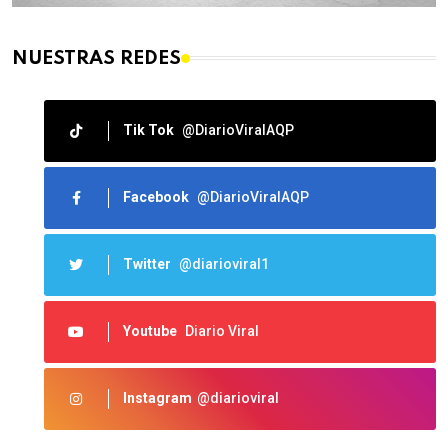
NUESTRAS REDES
Tik Tok
@DiarioViralAQP
Facebook
@DiarioViralAQP
Twitter
@diarioviral1
Youtube
Diario Viral
Instagram
@diarioviral