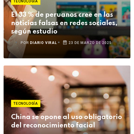
TECNOLOGÍA
El 33 % de peruanos cree en las
noticias falsas en redes sociales,
según estudio
POR
DIARIO VIRAL
23 DE MARZO DE 2025
TECNOLOGÍA
China se opone al uso obligatorio
del reconocimiento facial