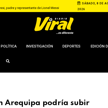
SÁBADO, 8 DE A
si, padre y representante de Lionel Messi
2026
lla a adulta mayor y la abandona en hospital
nuncia despliegue militar ante Fenómeno El Niño
POLÍTICA
INVESTIGACIÓN
DEPORTES
EDICIÓN D
en Arequipa podría subir