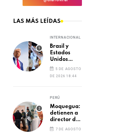
LAS MÁS LEÍDAS
INTERNACIONAL
Brasil y
Estados
Unidos
elevan
5 DE AGOSTO
tensión
DE 2026 18:44
diplomática
tras retiro
de visa a
PERÚ
embajadora
en
Moquegua:
Washington
detienen a
director de
Essalud en
7 DE AGOSTO
Ilo