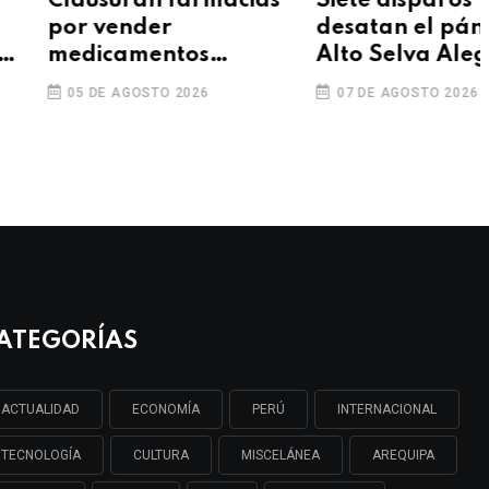
ausuran farmacias
Siete disparos
r vender
desatan el pánico en
dicamentos
Alto Selva Alegre
ncidos en Mariano
5 DE AGOSTO 2026
07 DE AGOSTO 2026
lgar
ATEGORÍAS
ACTUALIDAD
ECONOMÍA
PERÚ
INTERNACIONAL
TECNOLOGÍA
CULTURA
MISCELÁNEA
AREQUIPA