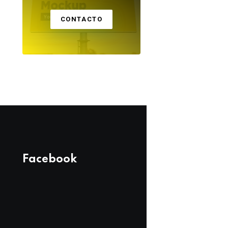
Candidato Alfredo
Buscan a perrita 
Benavente graba a
cayó a un canal
CONTACTO
pocos metros de
abierto: denuncia
palacio municipal
negligencia
07 DE AGOSTO 2026
06 DE AGOSTO 2026
video de
municipal
característica
proselitista
Facebook