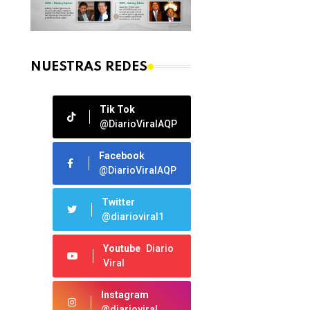
NUESTRAS REDES
Tik Tok
@DiarioViralAQP
Facebook
@DiarioViralAQP
Twitter
@diarioviral1
Youtube
Diario
Viral
Instagram
@diarioviral