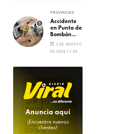
de
feminicidio
PROVINCIAS
Accidente
en Punta de
Bombón
deja un
2 DE AGOSTO
muerto y
DE 2026 11:24
dos heridos
Anuncia aquí
¡Encuentra nuevos
SUR
SUR
clientes!