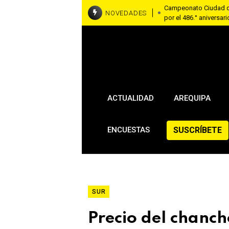
Campeonato Ciudad de
NOVEDADES
por el 486.° aniversari
Coronel Luis del Águila
seguridad ciudadana
RallyMobil llega a Ar
asfaltadas del 7 al 9
Brasil y Estados Unido
embajadora en Washi
ACTUALIDAD
AREQUIPA
SUSCRÍBETE
ENCUESTAS
SUR
Precio del chanc