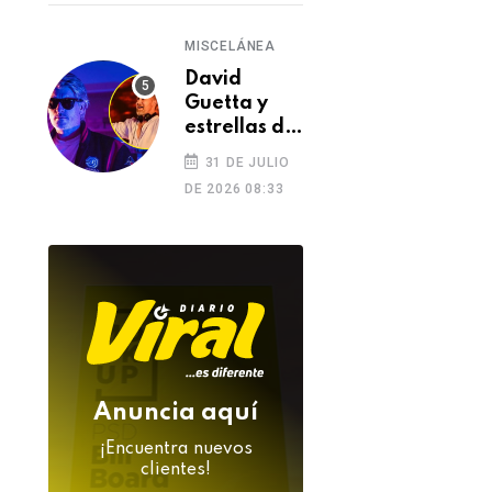
MISCELÁNEA
David
Guetta y
estrellas de
la música
31 DE JULIO
despiden a
DE 2026 08:33
DJ Kavinsky
tras su
inesperada
muerte
Anuncia aquí
¡Encuentra nuevos
clientes!