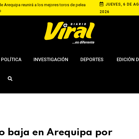
JUEVES, 6 DE AG
 Arequipa reunirá a los mejores toros de pelea
o
2026
 asume jefatura policial de Ilo y prioriza la
equipa con competencia de velocidad en rutas
 de agosto
s elevan tensión diplomática tras retiro de visa a
ngton
POLÍTICA
INVESTIGACIÓN
DEPORTES
EDICIÓN D
ho baja en Arequipa por