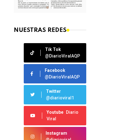
NUESTRAS REDES
Tik Tok
@DiarioViralAQP
Facebook
@DiarioViralAQP
Twitter
@diarioviral1
Youtube
Diario
Viral
Instagram
@diarioviral