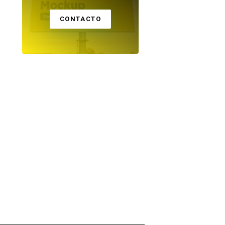
CONTACTO
SUR
SUR
Padres agreden a
Arequipa: sismo d
árbitro en torneo
magnitud 3.5 se
infantil y denuncia
registró cerca de
llega a la Policía
Vítor
04 DE AGOSTO 2026
03 DE AGOSTO 2026