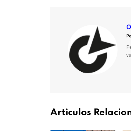
O
Pe
Pe
ve
Articulos Relaci