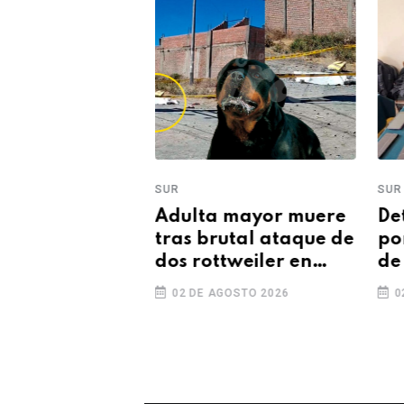
SUR
SUR
pa: sismo de
Adulta mayor muere
De
ud 3.5 se
tras brutal ataque de
po
ó cerca de
dos rottweiler en
de
Sabandía
en
GOSTO 2026
02 DE AGOSTO 2026
0