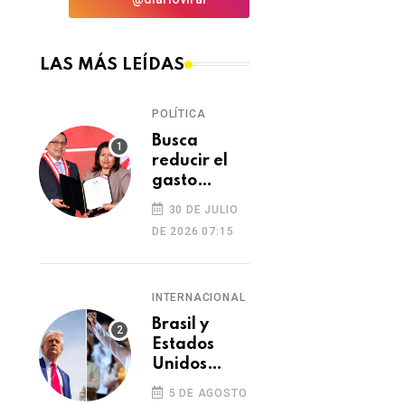
LAS MÁS LEÍDAS
POLÍTICA
Busca
reducir el
gasto
excesivo del
30 DE JULIO
Congreso
DE 2026 07:15
INTERNACIONAL
Brasil y
Estados
Unidos
elevan
5 DE AGOSTO
tensión