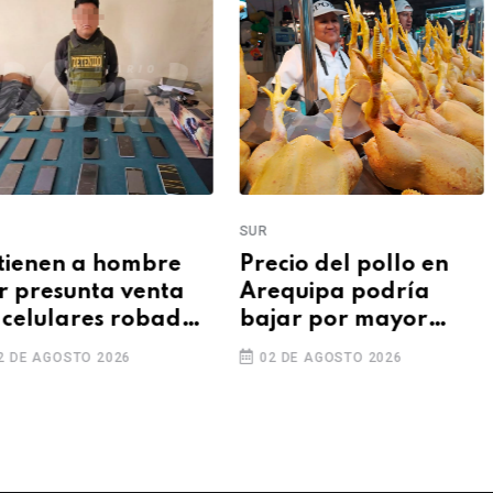
SUR
tienen a hombre
Precio del pollo en
r presunta venta
Arequipa podría
 celulares robados
bajar por mayor
 Arequipa
producción avícola
2 DE AGOSTO 2026
02 DE AGOSTO 2026