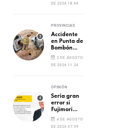
DE 2026 18:44
diplomática
tras retiro
de visa a
PROVINCIAS
embajadora
en
Accidente
Washington
en Punta de
Bombón
deja un
2 DE AGOSTO
muerto y
DE 2026 11:24
dos heridos
OPINIÓN
Sería gran
error si
Fujimori
indulta a
4 DE AGOSTO
Castillo o
DE 2026 07:39
Toledo