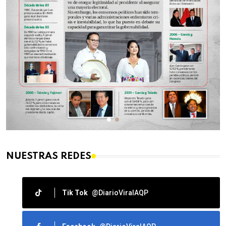
NUESTRAS REDES
Tik Tok
@DiarioViralAQP