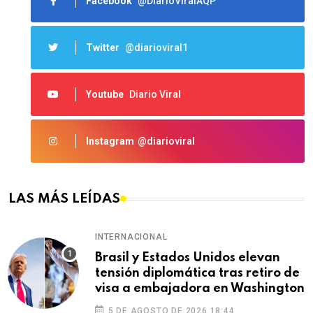
Facebook
@DiarioViralAQP
Twitter
@diarioviral1
Youtube
Diario Viral
Instagram
@diarioviral
LAS MÁS LEÍDAS
INTERNACIONAL
Brasil y Estados Unidos elevan
tensión diplomática tras retiro de
visa a embajadora en Washington
5 DE AGOSTO DE 2026 18:44