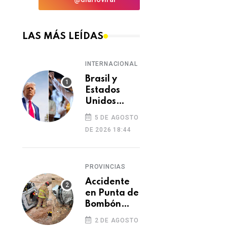
LAS MÁS LEÍDAS
INTERNACIONAL
Brasil y
Estados
Unidos
elevan
5 DE AGOSTO
tensión
DE 2026 18:44
diplomática
tras retiro
de visa a
PROVINCIAS
embajadora
en
Accidente
Washington
en Punta de
Bombón
deja un
2 DE AGOSTO
muerto y