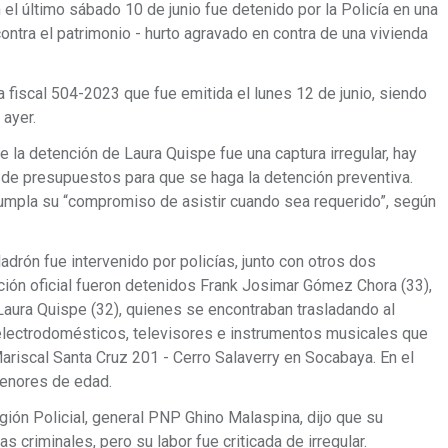
 el último sábado 10 de junio fue detenido por la Policía en una
 contra el patrimonio - hurto agravado en contra de una vivienda
 fiscal 504-2023 que fue emitida el lunes 12 de junio, siendo
 ayer.
la detención de Laura Quispe fue una captura irregular, hay
a de presupuestos para que se haga la detención preventiva.
 cumpla su “compromiso de asistir cuando sea requerido”, según
ladrón fue intervenido por policías, junto con otros dos
ión oficial fueron detenidos Frank Josimar Gómez Chora (33),
Laura Quispe (32), quienes se encontraban trasladando al
electrodomésticos, televisores e instrumentos musicales que
ariscal Santa Cruz 201 - Cerro Salaverry en Socabaya. En el
enores de edad.
región Policial, general PNP Ghino Malaspina, dijo que su
s criminales, pero su labor fue criticada de irregular.