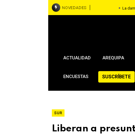
NOVEDADES
La dam
Arequipa: cerca de 14
para su realización
El 
ACTUALIDAD
AREQUIPA
SUSCRÍBETE
ENCUESTAS
SUR
Liberan a presunt