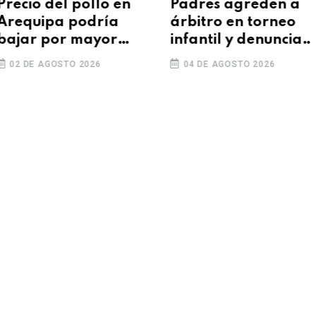
ecio del pollo en
Padres agreden a
equipa podría
árbitro en torneo
jar por mayor
infantil y denuncia
oducción avícola
llega a la Policía
2 DE AGOSTO 2026
04 DE AGOSTO 2026