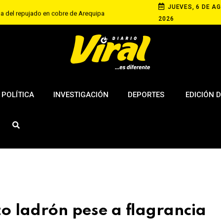
JUEVES, 6 DE AG
a del repujado en cobre de Arequipa
2026
 actividades por el aniversario esperan garantías
otrora internacionalismo del APRA
POLÍTICA
INVESTIGACIÓN
DEPORTES
EDICIÓN D
o ladrón pese a flagrancia