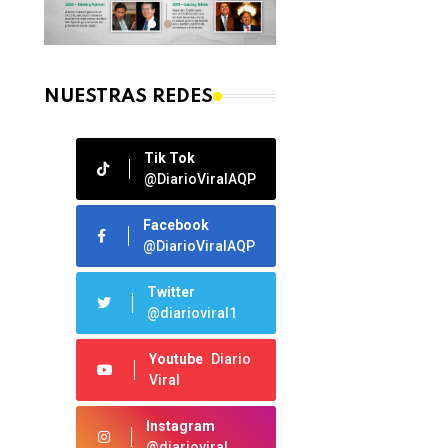
NUESTRAS REDES
Tik Tok
@DiarioViralAQP
Facebook
@DiarioViralAQP
Twitter
@diarioviral1
Youtube
Diario
Viral
Instagram
@diarioviral