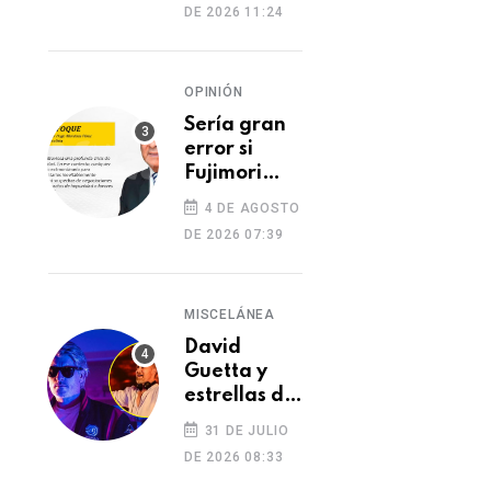
DE 2026 11:24
dos heridos
OPINIÓN
Sería gran
error si
Fujimori
indulta a
4 DE AGOSTO
Castillo o
DE 2026 07:39
Toledo
MISCELÁNEA
David
Guetta y
estrellas de
la música
31 DE JULIO
despiden a
DE 2026 08:33
SUR
SUR
DJ Kavinsky