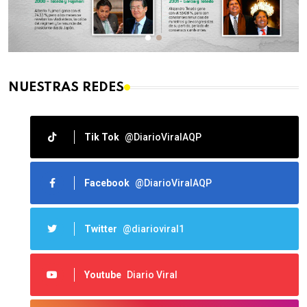
NUESTRAS REDES
Tik Tok
@DiarioViralAQP
Facebook
@DiarioViralAQP
Twitter
@diarioviral1
Youtube
Diario Viral