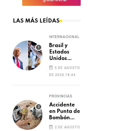
LAS MÁS LEÍDAS
INTERNACIONAL
Brasil y
Estados
Unidos
elevan
5 DE AGOSTO
tensión
DE 2026 18:44
diplomática
tras retiro
de visa a
PROVINCIAS
embajadora
en
Accidente
Washington
en Punta de
Bombón
deja un
2 DE AGOSTO
muerto y