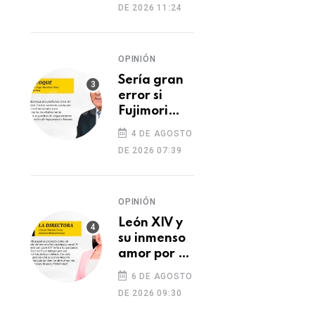
DE 2026 11:24
dos heridos
OPINIÓN
Sería gran
error si
Fujimori
indulta a
4 DE AGOSTO
Castillo o
DE 2026 07:39
Toledo
OPINIÓN
León XIV y
su inmenso
amor por el
Perú
6 DE AGOSTO
DE 2026 09:30