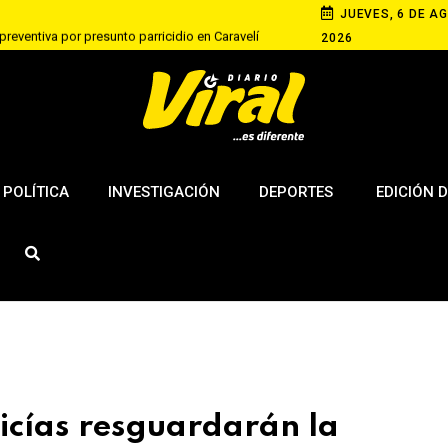
JUEVES, 6 DE AG
 preventiva por presunto parricidio en Caravelí
2026
a muere tras aparatoso accidente en La Joya
cayó a un canal abierto: denuncian negligencia
POLÍTICA
INVESTIGACIÓN
DEPORTES
EDICIÓN D
icías resguardarán la