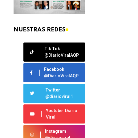
NUESTRAS REDES
Tik Tok
@DiarioViralAQP
Facebook
@DiarioViralAQP
Twitter
@diarioviral1
Youtube
Diario
Viral
Instagram
@diarioviral