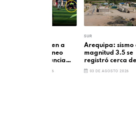
SUR
SUR
 agreden a
Arequipa: sismo de
Ad
 en torneo
magnitud 3.5 se
tr
l y denuncia
registró cerca de
do
 la Policía
Vítor
Sa
GOSTO 2026
03 DE AGOSTO 2026
0