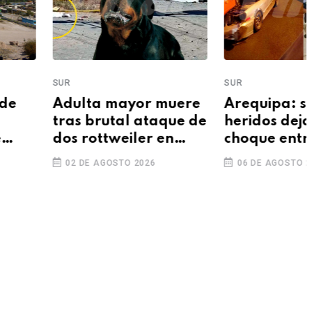
SUR
ulta mayor muere
Arequipa: siete
as brutal ataque de
heridos deja triple
s rottweiler en
choque entre combis
bandía
y colectivo
2 DE AGOSTO 2026
06 DE AGOSTO 2026