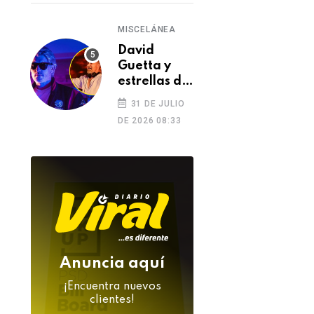
MISCELÁNEA
David
Guetta y
estrellas de
SUR
SUR
la música
Clausuran farmacias
Padres agreden a
31 DE JULIO
despiden a
por vender
DE 2026 08:33
árbitro en torneo
DJ Kavinsky
medicamentos
infantil y denunci
tras su
vencidos en Mariano
llega a la Policía
inesperada
05 DE AGOSTO 2026
04 DE AGOSTO 2026
muerte
Melgar
Anuncia aquí
¡Encuentra nuevos
clientes!