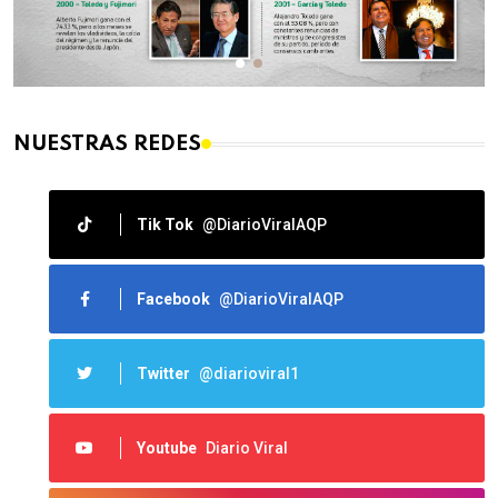
NUESTRAS REDES
Tik Tok
@DiarioViralAQP
Facebook
@DiarioViralAQP
Twitter
@diarioviral1
Youtube
Diario Viral