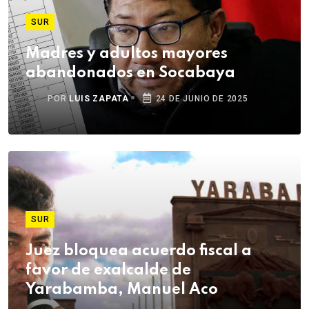
SUR
Madres y adultos mayores
abandonados en Socabaya
POR
LUIS ZAPATA
24 DE JUNIO DE 2025
SUR
Juez bloquea acuerdo fiscal a
favor de exalcalde de
Yarabamba, Manuel Aco