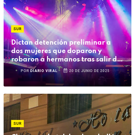
SUR
Dictan detención preliminar a
dos mujeres que doparon y
robaron a hermanos tras salir de
discoteca
POR
DIARIO VIRAL
20 DE JUNIO DE 2025
SUR