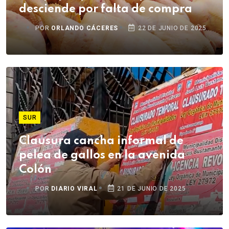
desciende por falta de compra
POR
ORLANDO CÁCERES
22 DE JUNIO DE 2025
SUR
Clausura cancha informal de
pelea de gallos en la avenida
Colón
POR
DIARIO VIRAL
21 DE JUNIO DE 2025