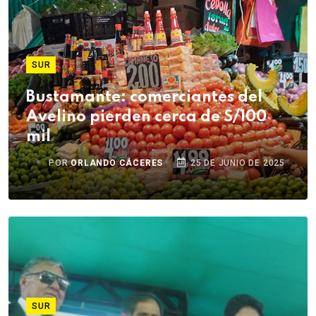
SUR
Bustamante: comerciantes del
Avelino pierden cerca de S/100
mil
POR
ORLANDO CÁCERES
25 DE JUNIO DE 2025
SUR