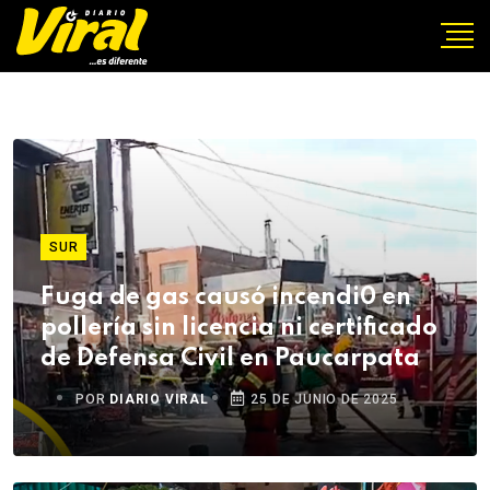
SUR
Fuga de gas causó incendi0 en
pollería sin licencia ni certificado
de Defensa Civil en Paucarpata
POR
DIARIO VIRAL
25 DE JUNIO DE 2025