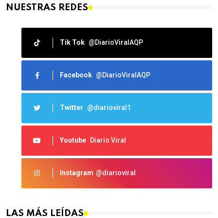
NUESTRAS REDES
Tik Tok
@DiarioViralAQP
Facebook
@DiarioViralAQP
Twitter
@diarioviral1
Youtube
Diario Viral
Instagram
@diarioviral
LAS MÁS LEÍDAS