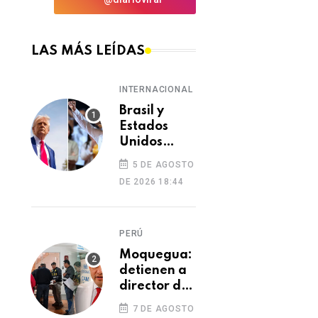
LAS MÁS LEÍDAS
INTERNACIONAL
Brasil y
Estados
Unidos
elevan
5 DE AGOSTO
tensión
DE 2026 18:44
diplomática
tras retiro
de visa a
PERÚ
embajadora
en
Moquegua:
Washington
detienen a
director de
Essalud en
7 DE AGOSTO
Ilo