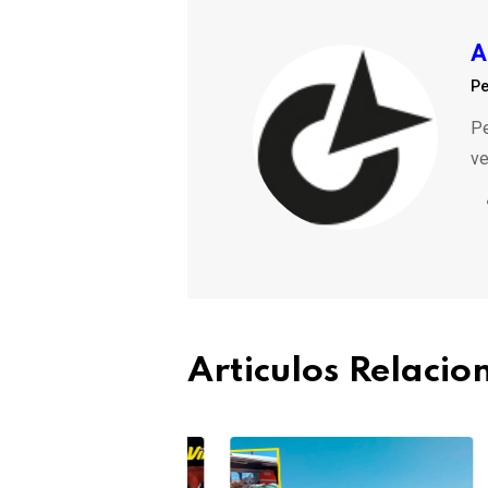
A
Pe
Pe
ve
Articulos Relaci