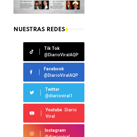
NUESTRAS REDES
Tik Tok
@DiarioViralAQP
Facebook
@DiarioViralAQP
Twitter
@diarioviral1
Youtube
Diario
Viral
Instagram
@diarioviral