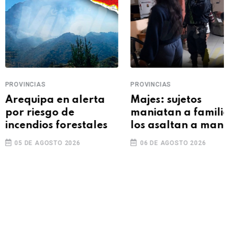
VINCIAS
PROVINCIAS
equipa en alerta
Majes: sujetos
r riesgo de
maniatan a familia y
cendios forestales
los asaltan a mano
armada
5 DE AGOSTO 2026
06 DE AGOSTO 2026