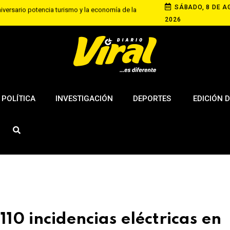
SÁBADO, 8 DE A
niversario potencia turismo y la economía de la
2026
ma sanción para dueña de dos rottweiler que
Educación universitaria III
POLÍTICA
INVESTIGACIÓN
DEPORTES
EDICIÓN D
10 incidencias eléctricas en