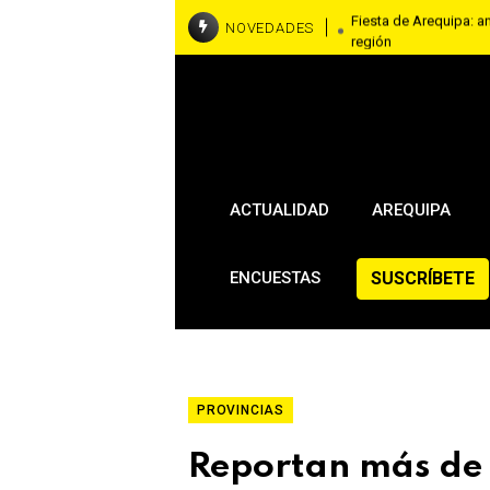
Fiesta de Arequipa: a
NOVEDADES
región
Piden justicia y máxi
mataron a mujer
ACTUALIDAD
AREQUIPA
SUSCRÍBETE
ENCUESTAS
PROVINCIAS
Reportan más de 1