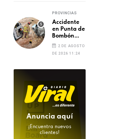
de
feminicidio
PROVINCIAS
Accidente
en Punta de
Bombón
deja un
2 DE AGOSTO
muerto y
PROVINCIAS
PROVINCIAS
DE 2026 11:24
dos heridos
Majes: camioneta
Mujer a prisión
choca contra
preventiva por
motocarga y deja
presunto parricid
grave a conductor
en Caravelí
06 DE AGOSTO 2026
06 DE AGOSTO 2026
Anuncia aquí
¡Encuentra nuevos
clientes!